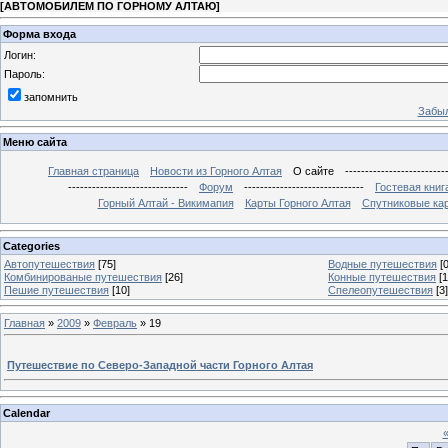
[
АВТОМОБИЛЕМ ПО ГОРНОМУ АЛТАЮ
]
Форма входа
Логин:
Пароль:
запомнить
Забыл
Меню сайта
Главная страница
Новости из Горного Алтая
О сайте
-------------------------
------------------------------
Форум
------------------------------
Гостевая книг
Горный Алтай - Викимапия
Карты Горного Алтая
Спутниковые кар
Categories
Автопутешествия
[75]
Водные путешествия
[0
Комбинированые путешествия
[26]
Конные путешествия
[1
Пешие путешествия
[10]
Спелеопутешествия
[3]
Главная
»
2009
»
Февраль
»
19
Путешествие по Северо-Западной части Горного Алтая
Calendar