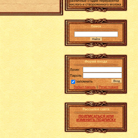
различные стадии переработки
кислого и створоженного молока
Поиск
Форма входа
Логин:
Пароль:
запомнить
Забыл пароль
|
Регистрация
Рассылки сайта
ПОДПИСАТЬСЯ ИЛИ
ИЗМЕНИТЬ ПОДПИСКУ