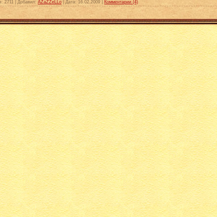
в:
2711
|
Добавил:
AZaZZeLLo
|
Дата:
16.02.2009
|
Комментарии (4)