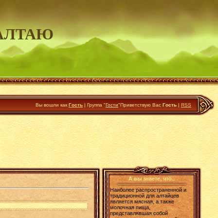
АЛТАЮ
Вы вошли как
Гость
|
Группа
"
Гости
"
Приветствую Вас
Гость
|
RSS
А вы знаете, что..
Наиболее распространенной и
традиционной для алтайцев
является мясная, а также
молочная пища,
представлявшая собой