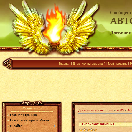
Сообщест
АВТ
Дневники
Главная
|
Дневники путешествий
|
Мой профиль
|
Р
Меню сайта
Дневники путешествий
»
2009
»
Фе
Главная страница
Новости из Горного Алтая
В поисках затмения...
О сайте
------------------------------