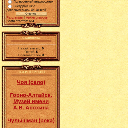
Полноценный внедорожник
Внедорожник с
дополнительной оснасткой
Результаты
|
Архив опросов
Всего ответов:
583
Статистика
На сайте всего:
5
Гостей:
5
Пользователей:
0
ЭТО ИНТЕРЕСНО
Чоя (село)
Горно-Алтайск.
Музей имени
А.В. Анохина
Чулышман (река)