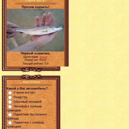
Оцени фото!
Просим оценить!
Первый османчик.
Категория:
Rocky
Разместил: Rocki
Текущий рейтинг: 0.0
Наш опрос
Какой у Вас автомобиль?
У меня его нет
Роадстер
Обычный легковой
Легковой с полным
приводом
Паркетник без полного
привода
Паркетник с полным
приводом