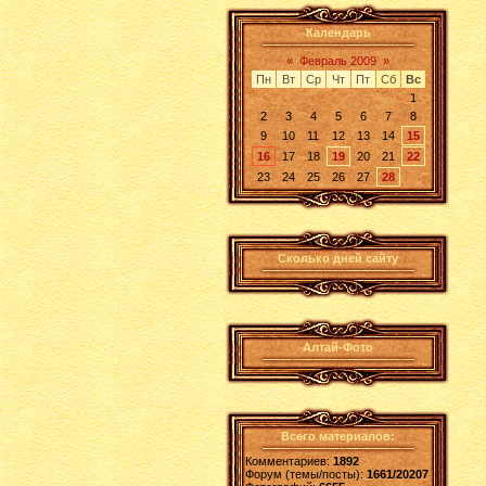
Календарь
«
Февраль 2009
»
Пн
Вт
Ср
Чт
Пт
Сб
Вс
1
2
3
4
5
6
7
8
9
10
11
12
13
14
15
16
17
18
19
20
21
22
23
24
25
26
27
28
Сколько дней сайту
Алтай-Фото
Всего материалов:
Комментариев:
1892
Форум (темы/посты):
1661/20207