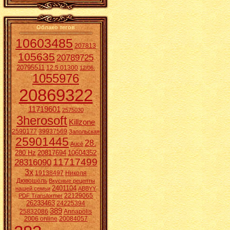
Облако тегов
10603485
207813
105635
20789725
20795511
12.5.01300
12/06.
1055976
20869322
11719601
2575030
3herosoft
Killzone
2590177
39937569
Запольская
25901445
28.
Aucē
280 Hz
20817694
10604352
11717499
28316090
3x
19138497
Николя
Дювошель
Вкусные рецепты
2401104
нашей семьи
ABBYY
22129065
PDF Transformer
26233463
24225394
389
25832086
Annapolis
2006 online
20084057