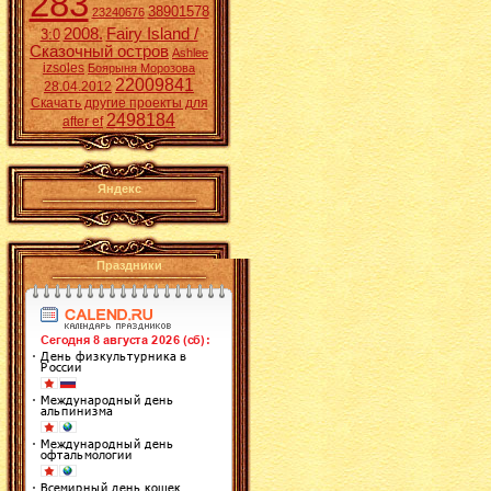
283
38901578
23240676
2008.
Fairy Island /
3:0
Сказочный остров
Ashlee
izsoles
Боярыня Морозова
22009841
28.04.2012
Скачать другие проекты для
2498184
after ef
Яндекс
Праздники