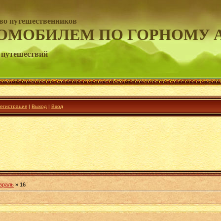
во путешественников
ОМОБИЛЕМ ПО ГОРНОМУ 
 путешествий
егистрация
|
Выход
|
Вход
враль
»
16