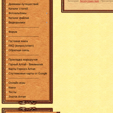
Категория:
Автопутешествия
|
Просмотро
Дневники путешествий
Каталог статей
Фотоальбомы
Каталог файлов
Видеоролики
------------------------------
Форум
------------------------------
Гостевая книга
FAQ (вопрос/ответ)
Обратная связь
------------------------------
Прокладка маршрутов
Горный Алтай - Викимапия
Карты Горного Алтая
Спутниковые карты от Google
------------------------------
Онлайн игры
Книги
Тесты
Знаток Алтая