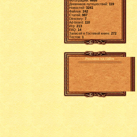
Фотографий:
6655
Дневников путешествий:
119
Новостей:
3241
Файлов:
242
Статей:
987
Directory:
7
Ad-board:
110
Игр:
213
FAQ:
14
Записей в Гостевой книге:
272
Tестов:
1
Реклама на сайте