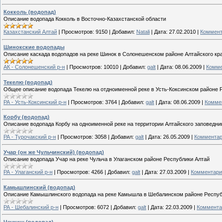
Кокколь (водопад)
Описание водопада Кокколь в Восточно-Казахстанской области
Казахстанский Алтай
|
Просмотров:
9150
|
Добавил:
Natali
|
Дата:
27.02.2010
|
Коммент
Шинокские водопады
Описание каскада водопадов на реке Шинок в Солонешенском районе Алтайского кр
АК - Солонешенский р-н
|
Просмотров:
10010
|
Добавил:
galt
|
Дата:
08.06.2009
|
Комме
Текелю (водопад)
Общее описание водопада Текелю на отдноименной реке в Усть-Коксинском районе 
РА - Усть-Коксинский р-н
|
Просмотров:
3764
|
Добавил:
galt
|
Дата:
08.06.2009
|
Коммен
Корбу (водопад)
Описание водопада Корбу на одноименной реке на территории Алтайского заповедни
РА - Турочакский р-н
|
Просмотров:
3058
|
Добавил:
galt
|
Дата:
26.05.2009
|
Комментар
Учар (он же Чульчинский) (водопад)
Описание водопада Учар на реке Чульча в Улаганском районе Республики Алтай
РА - Улаганский р-н
|
Просмотров:
4266
|
Добавил:
galt
|
Дата:
27.03.2009
|
Комментари
Камышлинский (водопад)
Описание Камышлинского водопада на реке Камышла в Шебалинском районе Респуб
РА - Шебалинский р-н
|
Просмотров:
6072
|
Добавил:
galt
|
Дата:
22.03.2009
|
Коммента