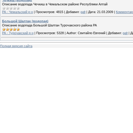
Чечкиш (водопад)
Описание водопада Чечкиш в Чемальском районе Республики Алтай
РА - Чемальский р-н
|
Просмотров:
4815
|
Добавил:
galt
|
Дата:
21.03.2009
|
Комментари
Большой Шалтан (водопад)
Описание водопада Большой Шалтан Турочакского района РА
РА - Турочакский р-н
|
Просмотров:
5328
|
Author:
Свитайло Евгений
|
Добавил:
galt
|
Д
Полная версия сайта