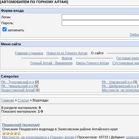
[
АВТОМОБИЛЕМ ПО ГОРНОМУ АЛТАЮ
]
Форма входа
Логин:
Пароль:
запомнить
Забыл
Меню сайта
Главная страница
Новости из Горного Алтая
О сайте
-------------------------
------------------------------
Форум
------------------------------
Гостевая книг
Горный Алтай - Викимапия
Карты Горного Алтая
Спутниковые кар
Categories
РА - Турочакский р-н
[2]
РА - Улаганский р-н
[1]
РА - Чемальский р-н
[1]
РА - Шебалинский р-н
[
Казахстанский Алтай
[1]
Местности, не относящ
Главная
»
Статьи
» Водопады
В разделе материалов
:
9
Показано материалов
:
1-9
Пещерский (водопад)
Описание Пещерского водопада в Залесовском районе Алтайского края
Местности, не относящиеся к Горному Алтаю
|
Просмотров:
43733
|
Добавил:
speleod