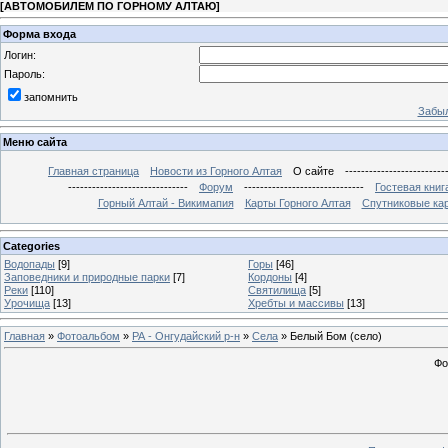
[
АВТОМОБИЛЕМ ПО ГОРНОМУ АЛТАЮ
]
Форма входа
Логин:
Пароль:
запомнить
Забыл
Меню сайта
Главная страница
Новости из Горного Алтая
О сайте
-------------------------
------------------------------
Форум
------------------------------
Гостевая книг
Горный Алтай - Викимапия
Карты Горного Алтая
Спутниковые кар
Categories
Водопады
[9]
Горы
[46]
Заповедники и природные парки
[7]
Кордоны
[4]
Реки
[110]
Святилища
[5]
Урочища
[13]
Хребты и массивы
[13]
Главная
»
Фотоальбом
»
РА - Онгудайский р-н
»
Села
» Белый Бом (село)
Фо