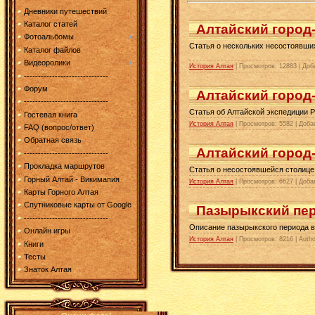
Дневники путешествий
Каталог статей
Алтайский город
Фотоальбомы
Статья о нескольких несостоявших
Каталог файлов
Видеоролики
История Алтая
| Просмотров: 12883 | До
------------------------------
Форум
Алтайский город
------------------------------
Статья об Алтайской экспедиции Р
Гостевая книга
История Алтая
| Просмотров: 5582 | Доб
FAQ (вопрос/ответ)
Обратная связь
Алтайский город
------------------------------
Прокладка маршрутов
Статья о несостоявшейся столице 
Горный Алтай - Викимапия
История Алтая
| Просмотров: 6627 | Доб
Карты Горного Алтая
Спутниковые карты от Google
Пазырыкский пе
------------------------------
Описание пазырыкского периода в
Онлайн игры
История Алтая
| Просмотров: 8216 | Auth
Книги
Тесты
Знаток Алтая