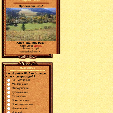
Оцени фото!
Просим оценить!
Узнезя (долина реки)
Категория:
Долины
Разместил: galt
Текущий рейтинг: 4.7
Наш опрос
Какой район РА Вам больше
нравится природой?
Кош-Агачский
Майминский
Онгудайский
Турочакский
Улаганский
Усть-Канский
Усть-Коксинский
Чемальский
Чойский