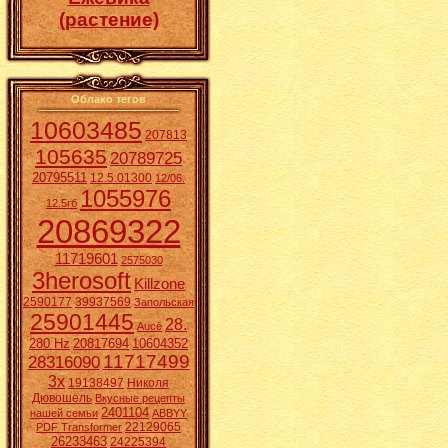
(растение)
Облако тегов
10603485
207813
105635
20789725
20795511
12.5.01300
12/06.
1055976
12.5гб
20869322
11719601
2575030
3herosoft
Killzone
2590177
39937569
Запольская
25901445
28.
Aucē
280 Hz
20817694
10604352
11717499
28316090
3x
19138497
Николя
Дювошель
Вкусные рецепты
2401104
нашей семьи
ABBYY
22129065
PDF Transformer
26233463
24225394