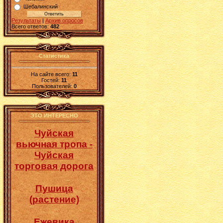
Шебалинский
Результаты
|
Архив опросов
Всего ответов:
482
Статистика
На сайте всего:
11
Гостей:
11
Пользователей:
0
ЭТО ИНТЕРЕСНО
Чуйская
вьючная тропа -
Чуйская
торговая дорога
Пушица
(растение)
Ежевика