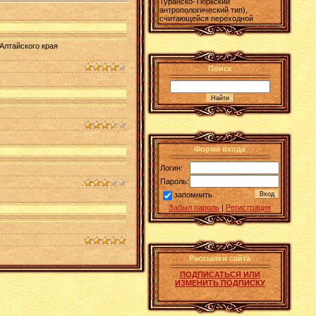
Туранско-Тюркский
антропологический тип),
считающейся переходной
Алтайского края
Поиск
Форма входа
Логин:
Пароль:
запомнить
Забыл пароль
|
Регистрация
Рассылки сайта
ПОДПИСАТЬСЯ ИЛИ
ИЗМЕНИТЬ ПОДПИСКУ