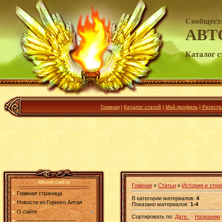
Сообщест
АВТ
Каталог с
Главная
|
Каталог статей
|
Мой профиль
|
Регистр
Меню сайта
Главная
»
Статьи
»
История и этно
Главная страница
В категории материалов
:
4
Новости из Горного Алтая
Показано материалов
:
1-4
О сайте
Сортировать по
:
Дате
·
Названию
------------------------------