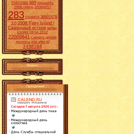
389
25832086
Annapolis
2006 online
20084057
283
38901578
23240676
2008.
Fairy Island /
3:0
Сказочный остров
Ashlee
izsoles
28.04.2012
22009841
Скачать другие
проекты для after ef
2498184
Яндекс
Праздники