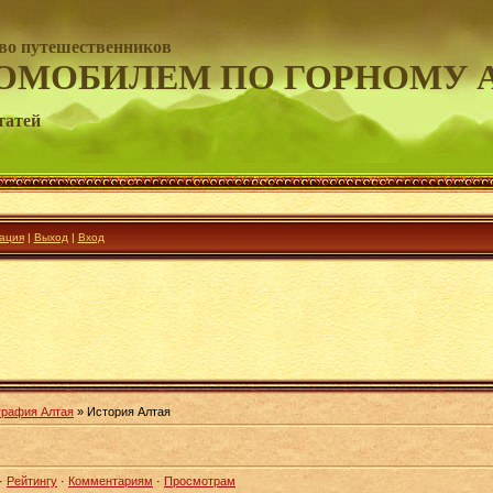
во путешественников
ОМОБИЛЕМ ПО ГОРНОМУ 
татей
ация
|
Выход
|
Вход
графия Алтая
» История Алтая
·
Рейтингу
·
Комментариям
·
Просмотрам