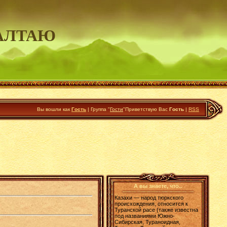
АЛТАЮ
Вы вошли как
Гость
|
Группа
"
Гости
"
Приветствую Вас
Гость
|
RSS
А вы знаете, что..
Казахи — народ тюркского
происхождения, относится к
Туранской расе (также известна
под названиями Южно-
Сибирская, Тураноидная,