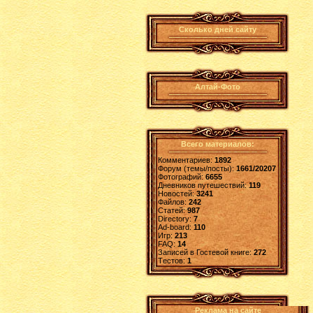
Сколько дней сайту
Алтай-Фото
Всего материалов:
Комментариев:
1892
Форум (темы/посты):
1661/20207
Фотографий:
6655
Дневников путешествий:
119
Новостей:
3241
Файлов:
242
Статей:
987
Directory:
7
Ad-board:
110
Игр:
213
FAQ:
14
Записей в Гостевой книге:
272
Tестов:
1
Реклама на сайте