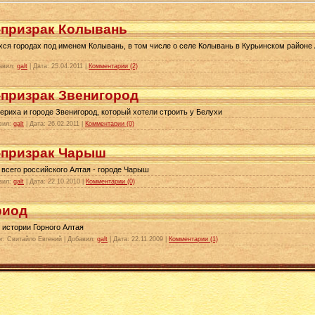
-призрак Колывань
ся городах под именем Колывань, в том числе о селе Колывань в Курьинском районе 
бавил:
galt
| Дата:
25.04.2011
|
Комментарии (2)
-призрак Звенигород
ериха и городе Звенигород, который хотели строить у Белухи
авил:
galt
| Дата:
26.02.2011
|
Комментарии (0)
-призрак Чарыш
всего российского Алтая - городе Чарыш
авил:
galt
| Дата:
22.10.2010
|
Комментарии (0)
риод
 истории Горного Алтая
or: Свитайло Евгений | Добавил:
galt
| Дата:
22.11.2009
|
Комментарии (1)