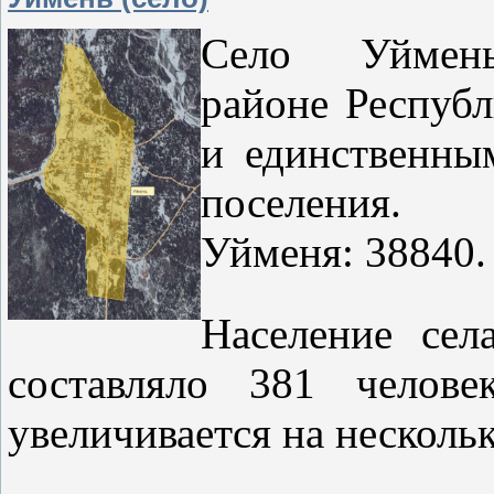
Село Уймен
районе Республ
и единственны
поселени
Уйменя: 38840.
Население сел
составляло 381 челове
увеличивается на нескольк