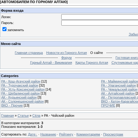
[
АВТОМОБИЛЕМ ПО ГОРНОМУ АЛТАЮ
]
Форма входа
Логин:
Пароль:
запомнить
Забыл
Меню сайта
Главная страница
Новости из Горного Алтая
О сайте
-------------------------
------------------------------
Форум
------------------------------
Гостевая книг
Горный Алтай - Викимапия
Карты Горного Алтая
Спутниковые кар
Categories
РА - Кош-Агачский район
[12]
РА - Майминский район
РА - Турочакский район
[32]
РА - Улаганский район
[
РА - Усть-Коксинский район
[14]
РА - Чемальский район
РА - Шебалинский район
[13]
АК - Алтайский район
[
АК - Курьинский район
[3]
АК - Петропавловский 
АК - Солонешенский район
[8]
ВКО - Катон-Карагайск
ВКО - Прочие
[13]
ПРОЧИЕ
[0]
Главная
»
Статьи
»
Сёла
» РА - Чойский район
В категории материалов
:
3
Показано материалов
:
1-3
Сортировать по
:
Дате
·
Названию
·
Рейтингу
·
Комментариям
·
Просмотрам