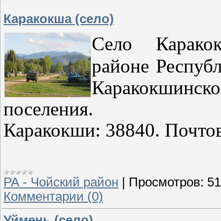
Каракокша (село)
Село Карак
районе
Респуб
Каракокш
поселения. 
Каракокши: 38840. Почтов
РА - Чойский район
|
Просмотров:
51
Комментарии (0)
Уймень (село)