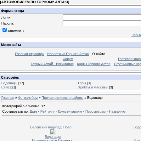
[
АВТОМОБИЛЕМ ПО ГОРНОМУ АЛТАЮ
]
Форма входа
Логин:
Пароль:
запомнить
Забыл
Меню сайта
Главная страница
Новости из Горного Алтая
О сайте
-------------------------
------------------------------
Форум
------------------------------
Гостевая книг
Горный Алтай - Викимапия
Карты Горного Алтая
Спутниковые кар
Categories
Водопады
[17]
Горы
[3]
Сёла
[21]
Хребты и массивы
[3]
Главная
»
Фотоальбом
»
Прочие регионы и районы
» Водопады
Фотографий в альбоме
:
17
Сортировать по
:
Дате
·
Рейтингу
·
Комментариям
·
Просмотрам
·
Названию
Беловский водопад. Ново...
Водо
Водопады
Водопад в селе Пещерка
Водо