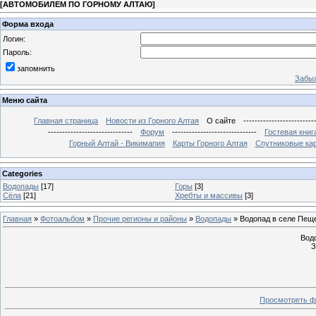
[
АВТОМОБИЛЕМ ПО ГОРНОМУ АЛТАЮ
]
Форма входа
Логин:
Пароль:
запомнить
Забыл
Меню сайта
Главная страница
Новости из Горного Алтая
О сайте
-------------------------
------------------------------
Форум
------------------------------
Гостевая книг
Горный Алтай - Викимапия
Карты Горного Алтая
Спутниковые кар
Categories
Водопады
[17]
Горы
[3]
Сёла
[21]
Хребты и массивы
[3]
Главная
»
Фотоальбом
»
Прочие регионы и районы
»
Водопады
» Водопад в селе Пещ
Вод
З
Просмотреть ф