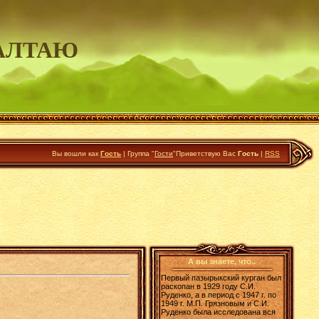
АЛТАЮ
Вы вошли как
Гость
|
Группа
"
Гости
"
Приветствую Вас
Гость
|
RSS
А вы знаете, что..
Первый пазырыкский курган был
раскопан в 1929 году С.И.
Руденко, а в период с 1947 г. по
1949 г. М.П. Грязновым и С.И.
Руденко была исследована вся