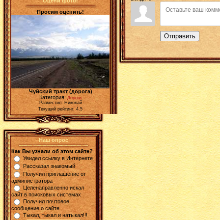
Оцени фото!
Просим оценить!
Отправить
Чуйский тракт (дорога)
Категория:
Дороги
Разместил: Николай
Текущий рейтинг: 4.5
Наш опрос
Как Вы узнали об этом сайте?
Увидел ссылку в Интернете
Рассказал знакомый
Получил приглашение от
администратора
Целенаправленно искал
сайт в поисковых системах
Получил почтовое
сообщение о сайте
Тыкал, тыкал и натыкал!!!