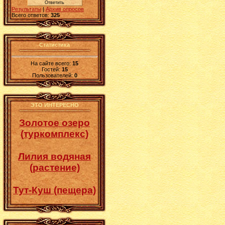
Результаты
|
Архив опросов
Всего ответов:
325
Статистика
На сайте всего:
15
Гостей:
15
Пользователей:
0
ЭТО ИНТЕРЕСНО
Золотое озеро
(туркомплекс)
Лилия водяная
(растение)
Тут-Куш (пещера)