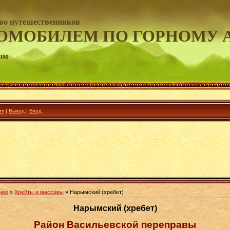
во путешественников
ОМОБИЛЕМ ПО ГОРНОМУ 
ом
ия
|
Выход
|
Вход
чее
»
Хребты и массивы
» Нарымский (хребет)
Нарымский (хребет)
Район Васильевской переправы