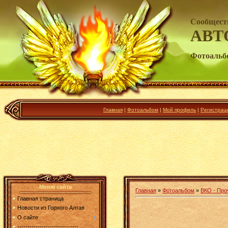
Сообщест
АВТ
Фотоальб
Главная
|
Фотоальбом
|
Мой профиль
|
Регистрац
Меню сайта
Главная
»
Фотоальбом
»
ВКО - Про
Главная страница
Новости из Горного Алтая
О сайте
------------------------------