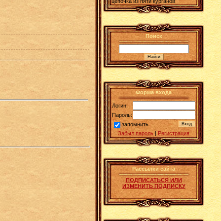
цепочка из пяти курганов
Поиск
Форма входа
Логин:
Пароль:
запомнить
Забыл пароль
|
Регистрация
Рассылки сайта
ПОДПИСАТЬСЯ ИЛИ
ИЗМЕНИТЬ ПОДПИСКУ