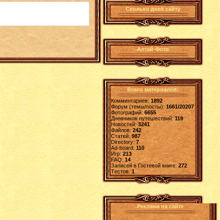
Сколько дней сайту
Алтай-Фото
Всего материалов:
Комментариев:
1892
Форум (темы/посты):
1661/20207
Фотографий:
6655
Дневников путешествий:
119
Новостей:
3241
Файлов:
242
Статей:
987
Directory:
7
Ad-board:
110
Игр:
213
FAQ:
14
Записей в Гостевой книге:
272
Tестов:
1
Реклама на сайте