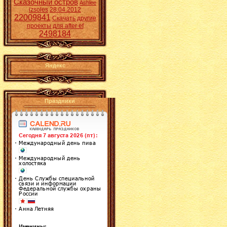
Сказочный остров
Ashlee
izsoles
28.04.2012
22009841
Скачать другие
проекты для after ef
2498184
Яндекс
Праздники