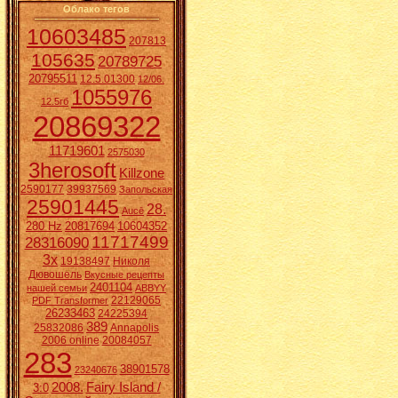
Облако тегов
10603485
207813
105635
20789725
20795511
12.5.01300
12/06.
1055976
12.5гб
20869322
11719601
2575030
3herosoft
Killzone
2590177
39937569
Запольская
25901445
28.
Aucē
280 Hz
20817694
10604352
11717499
28316090
3x
19138497
Николя
Дювошель
Вкусные рецепты
2401104
нашей семьи
ABBYY
22129065
PDF Transformer
26233463
24225394
389
25832086
Annapolis
2006 online
20084057
283
38901578
23240676
2008.
Fairy Island /
3:0