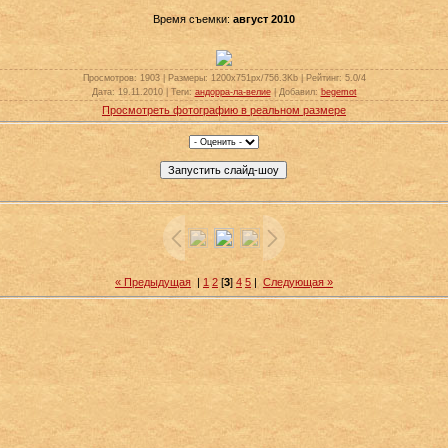
Время съемки:
август 2010
Просмотров
: 1903 |
Размеры
: 1200x751px/756.3Kb |
Рейтинг
: 5.0/4
Дата
: 19.11.2010 |
Теги
:
андорра-ла-велие
|
Добавил
:
begemot
Просмотреть фотографию в реальном размере
« Предыдущая
|
1
2
[
3
]
4
5
|
Следующая »