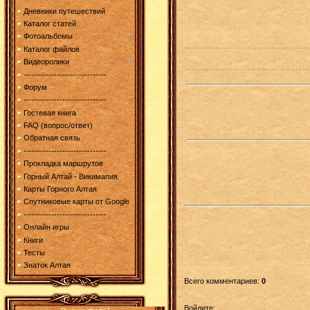
Дневники путешествий
Каталог статей
Фотоальбомы
Каталог файлов
Видеоролики
------------------------------
Форум
------------------------------
Гостевая книга
FAQ (вопрос/ответ)
Обратная связь
------------------------------
Прокладка маршрутов
Горный Алтай - Викимапия
Карты Горного Алтая
Спутниковые карты от Google
------------------------------
Онлайн игры
Книги
Тесты
Знаток Алтая
Всего комментариев
:
0
Войдите: