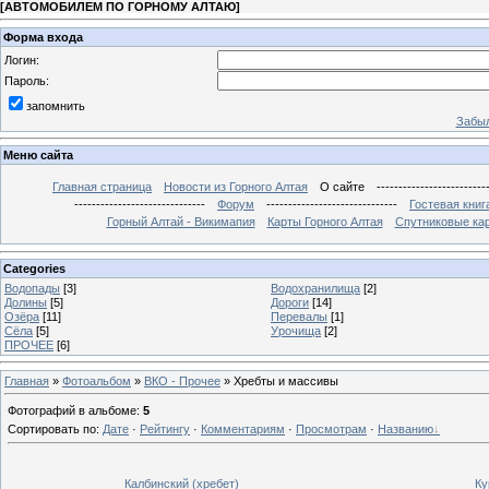
[
АВТОМОБИЛЕМ ПО ГОРНОМУ АЛТАЮ
]
Форма входа
Логин:
Пароль:
запомнить
Забыл
Меню сайта
Главная страница
Новости из Горного Алтая
О сайте
-------------------------
------------------------------
Форум
------------------------------
Гостевая книг
Горный Алтай - Викимапия
Карты Горного Алтая
Спутниковые кар
Categories
Водопады
[3]
Водохранилища
[2]
Долины
[5]
Дороги
[14]
Озёра
[11]
Перевалы
[1]
Сёла
[5]
Урочища
[2]
ПРОЧЕЕ
[6]
Главная
»
Фотоальбом
»
ВКО - Прочее
» Хребты и массивы
Фотографий в альбоме
:
5
Сортировать по
:
Дате
·
Рейтингу
·
Комментариям
·
Просмотрам
·
Названию
Калбинский (хребет)
Ку