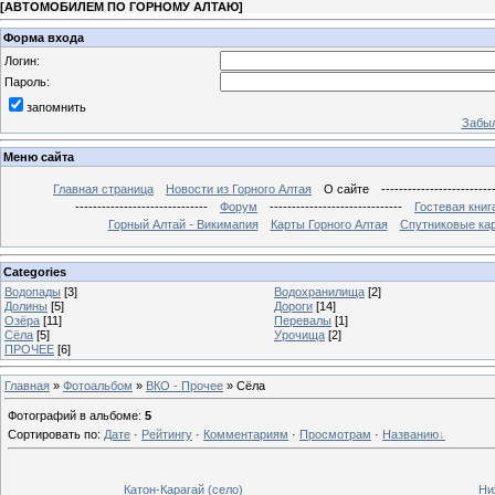
[
АВТОМОБИЛЕМ ПО ГОРНОМУ АЛТАЮ
]
Форма входа
Логин:
Пароль:
запомнить
Забыл
Меню сайта
Главная страница
Новости из Горного Алтая
О сайте
-------------------------
------------------------------
Форум
------------------------------
Гостевая книг
Горный Алтай - Викимапия
Карты Горного Алтая
Спутниковые кар
Categories
Водопады
[3]
Водохранилища
[2]
Долины
[5]
Дороги
[14]
Озёра
[11]
Перевалы
[1]
Сёла
[5]
Урочища
[2]
ПРОЧЕЕ
[6]
Главная
»
Фотоальбом
»
ВКО - Прочее
» Сёла
Фотографий в альбоме
:
5
Сортировать по
:
Дате
·
Рейтингу
·
Комментариям
·
Просмотрам
·
Названию
Катон-Карагай (село)
Ни