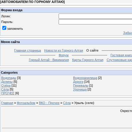
[
АВТОМОБИЛЕМ ПО ГОРНОМУ АЛТАЮ
]
Форма входа
Логин:
Пароль:
запомнить
Забыл
Меню сайта
Главная страница
Новости из Горного Алтая
О сайте
-------------------------
------------------------------
Форум
------------------------------
Гостевая книг
Горный Алтай - Викимапия
Карты Горного Алтая
Спутниковые кар
Categories
Водопады
[3]
Водохранилища
[2]
Долины
[5]
Дороги
[14]
Озёра
[11]
Перевалы
[1]
Сёла
[5]
Урочища
[2]
ПРОЧЕЕ
[6]
Главная
»
Фотоальбом
»
ВКО - Прочее
»
Сёла
» Урыль (село)
Окрестн