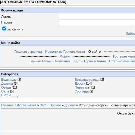
[
АВТОМОБИЛЕМ ПО ГОРНОМУ АЛТАЮ
]
Форма входа
Логин:
Пароль:
запомнить
Забыл
Меню сайта
Главная страница
Новости из Горного Алтая
О сайте
-------------------------
------------------------------
Форум
------------------------------
Гостевая книг
Горный Алтай - Викимапия
Карты Горного Алтая
Спутниковые кар
Categories
Водопады
[3]
Водохранилища
[2]
Долины
[5]
Дороги
[14]
Озёра
[11]
Перевалы
[1]
Сёла
[5]
Урочища
[2]
ПРОЧЕЕ
[6]
Главная
»
Фотоальбом
»
ВКО - Прочее
»
Дороги
» Усть-Каменогорск - Большенарымск
Около Бух