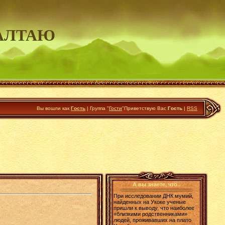
АЛТАЮ
Вы вошли как
Гость
|
Группа
"
Гости
"
Приветствую Вас
Гость
|
RSS
А вы знаете, что..
При исследовании ДНК мумий,
найденных на Укоке ученые
пришли к выводу, что наиболее
«близкими родственниками»
людей, проживавших на плато