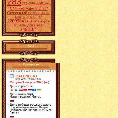
283
38901578
23240676
2008.
Fairy Island /
3:0
Сказочный остров
Ashlee
izsoles
28.04.2012
22009841
Скачать другие
проекты для after ef
2498184
Яндекс
Праздники