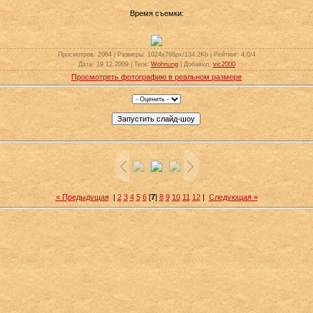
Время съемки:
Просмотров
: 2064 |
Размеры
: 1024x768px/134.2Kb |
Рейтинг
: 4.0/4
Дата
: 19.12.2009 |
Теги
:
Wohnung
|
Добавил
:
vic2000
Просмотреть фотографию в реальном размере
« Предыдущая
|
2
3
4
5
6
[
7
]
8
9
10
11
12
|
Следующая »