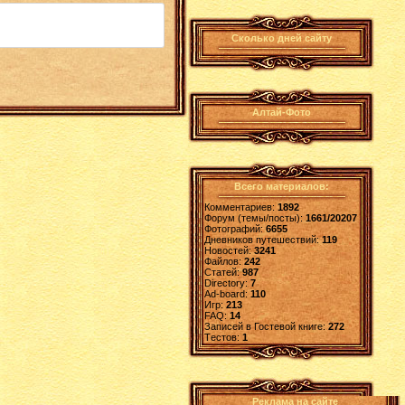
Сколько дней сайту
Алтай-Фото
Всего материалов:
Комментариев:
1892
Форум (темы/посты):
1661/20207
Фотографий:
6655
Дневников путешествий:
119
Новостей:
3241
Файлов:
242
Статей:
987
Directory:
7
Ad-board:
110
Игр:
213
FAQ:
14
Записей в Гостевой книге:
272
Tестов:
1
Реклама на сайте