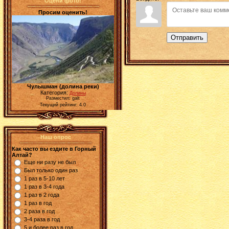
Оцени фото!
Просим оценить!
Отправить
Чулышман (долина реки)
Категория:
Долины
Разместил: galt
Текущий рейтинг: 4.0
Наш опрос
Как часто вы ездите в Горный
Алтай?
Еще ни разу не был
Был только один раз
1 раз в 5-10 лет
1 раз в 3-4 года
1 раз в 2 года
1 раз в год
2 раза в год
3-4 раза в год
5 и более раз в год