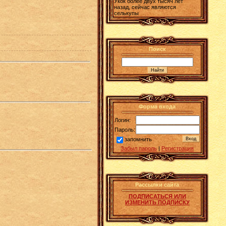
Укок более двух тысяч лет
назад, сейчас являются
селькупы
Поиск
Форма входа
Логин:
Пароль:
запомнить
Забыл пароль
|
Регистрация
Рассылки сайта
ПОДПИСАТЬСЯ ИЛИ
ИЗМЕНИТЬ ПОДПИСКУ