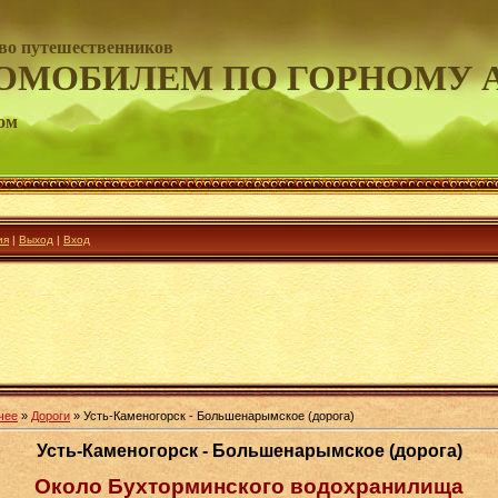
во путешественников
ОМОБИЛЕМ ПО ГОРНОМУ 
ом
ия
|
Выход
|
Вход
чее
»
Дороги
» Усть-Каменогорск - Большенарымское (дорога)
Усть-Каменогорск - Большенарымское (дорога)
Около Бухторминского водохранилища