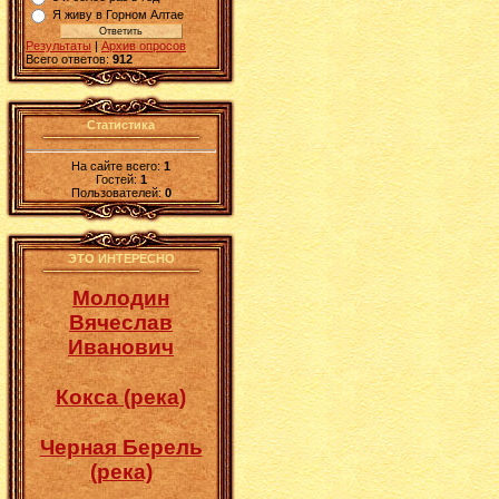
Я живу в Горном Алтае
Результаты
|
Архив опросов
Всего ответов:
912
Статистика
На сайте всего:
1
Гостей:
1
Пользователей:
0
ЭТО ИНТЕРЕСНО
Молодин
Вячеслав
Иванович
Кокса (река)
Черная Берель
(река)