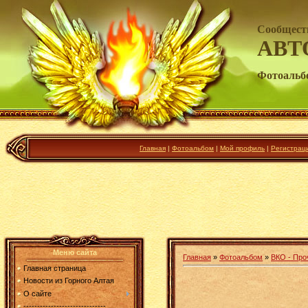
Сообщест
АВТ
Фотоальб
Главная
|
Фотоальбом
|
Мой профиль
|
Регистрац
Меню сайта
Главная
»
Фотоальбом
»
ВКО - Про
Главная страница
Новости из Горного Алтая
О сайте
------------------------------