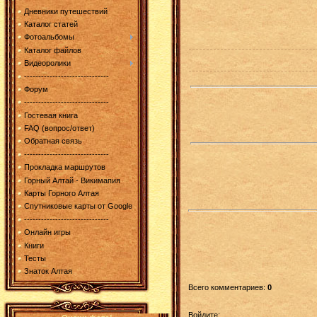
Дневники путешествий
Каталог статей
Фотоальбомы
Каталог файлов
Видеоролики
------------------------------
Форум
------------------------------
Гостевая книга
FAQ (вопрос/ответ)
Обратная связь
------------------------------
Прокладка маршрутов
Горный Алтай - Викимапия
Карты Горного Алтая
Спутниковые карты от Google
------------------------------
Онлайн игры
Книги
Тесты
Знаток Алтая
Всего комментариев
:
0
Войдите: