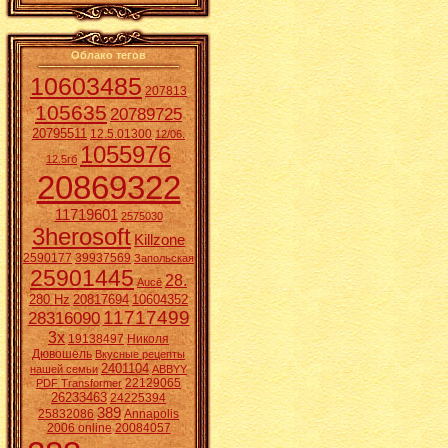
Облако тегов
10603485
207813
105635
20789725
20795511
12.5.01300
12/06.
1055976
12.5гб
20869322
11719601
2575030
3herosoft
Killzone
2590177
39937569
Запольская
25901445
28.
Aucē
280 Hz
20817694
10604352
11717499
28316090
3x
19138497
Николя
Дювошель
Вкусные рецепты
2401104
нашей семьи
ABBYY
22129065
PDF Transformer
26233463
24225394
389
25832086
Annapolis
2006 online
20084057