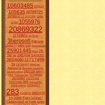
10603485
207813
105635
20789725
20795511
12.5.01300
12/06.
1055976
12.5гб
20869322
11719601
2575030
3herosoft
Killzone
2590177
39937569
Запольская
25901445
28.
Aucē
280 Hz
20817694
10604352
11717499
28316090
3x
19138497
Николя
Дювошель
Вкусные рецепты
2401104
нашей семьи
ABBYY
22129065
PDF Transformer
26233463
24225394
389
25832086
Annapolis
2006 online
20084057
283
38901578
23240676
2008.
Fairy Island /
3:0
Сказочный остров
Ashlee