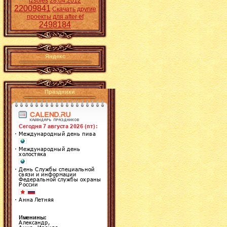
izsoles
28.04.2012
22009841
Скачать другие
проекты для after ef
2498184
Яндекс
Праздники