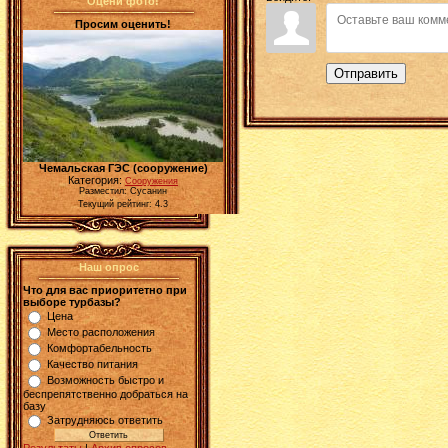
Оцени фото!
Просим оценить!
Отправить
Чемальская ГЭС (сооружение)
Категория:
Сооружения
Разместил: Сусанин
Текущий рейтинг: 4.3
Наш опрос
Что для вас приоритетно при
выборе турбазы?
Цена
Место расположения
Комфортабельность
Качество питания
Возможность быстро и
беспрепятственно добраться на
базу
Затрудняюсь ответить