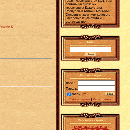
горах. Носители этой культуры
обитали на смежных
территориях Казахстана,
Республики Алтай и Монголии.
Основным занятием кочевого
населения была охота и
скотоводство
Puschlex85
Поиск
Форма входа
Логин:
Пароль:
запомнить
Забыл пароль
|
Регистрация
Рассылки сайта
ПОДПИСАТЬСЯ ИЛИ