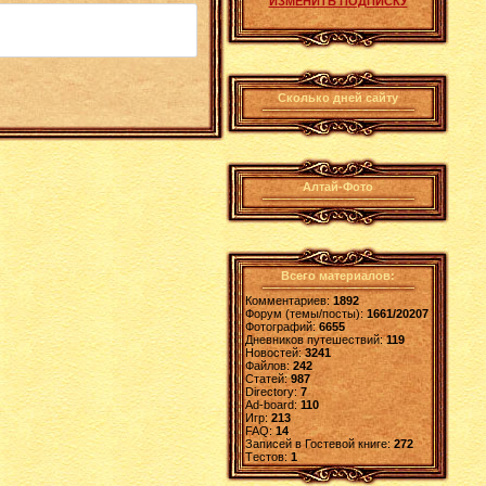
ИЗМЕНИТЬ ПОДПИСКУ
Сколько дней сайту
Алтай-Фото
Всего материалов:
Комментариев:
1892
Форум (темы/посты):
1661/20207
Фотографий:
6655
Дневников путешествий:
119
Новостей:
3241
Файлов:
242
Статей:
987
Directory:
7
Ad-board:
110
Игр:
213
FAQ:
14
Записей в Гостевой книге:
272
Tестов:
1