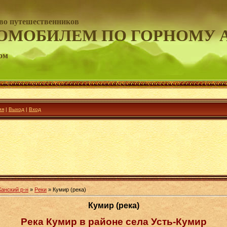
во путешественников
ОМОБИЛЕМ ПО ГОРНОМУ 
ом
ия
|
Выход
|
Вход
Канский р-н
»
Реки
» Кумир (река)
Кумир (река)
Река Кумир в районе села Усть-Кумир