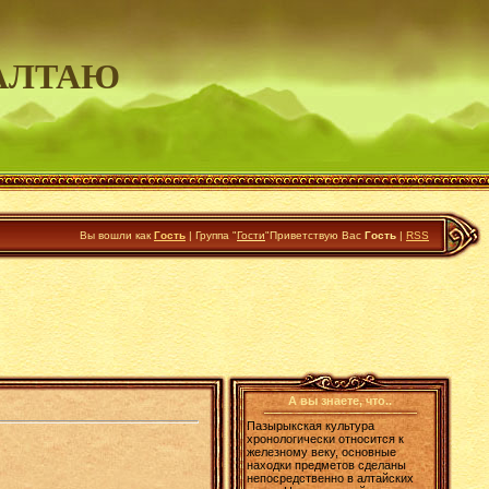
АЛТАЮ
Вы вошли как
Гость
|
Группа
"
Гости
"
Приветствую Вас
Гость
|
RSS
А вы знаете, что..
Пазырыкская культура
хронологически относится к
железному веку, основные
находки предметов сделаны
непосредственно в алтайских