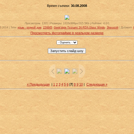
Время съемки:
30.08.2008
Просмотров
: 1321 |
Размеры
: 1333x999px/315.5Kb |
Рейтинг
: 4.0/1
03.2014 |
Теги
:
крым - родной дом
,
224845
,
GeekVape Tsunami 24 RDA Glass Windo
,
3herosoft
|
Добавил
:
Просмотреть фотографию в реальном размере
« Предыдущая
|
1
2
3
4
5
6
[
7
]
8
9
10
|
Следующая »