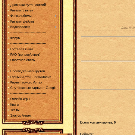
Дневники путешествий
Каталог статей
Фотоальбомы
Каталог файлов
Видеоролики
Дата
: 04.
------------------------------
Форум
------------------------------
Гостевая книга
FAQ (вопрос/ответ)
Обратная связь
------------------------------
Прокладка маршрутов
Горный Алтай - Викимапия
Карты Горного Алтая
Спутниковые карты от Google
------------------------------
Онлайн игры
Книги
Тесты
Знаток Алтая
Всего комментариев
:
0
Войдите: