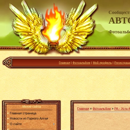
Сообщест
АВТ
Фотоальб
Главная
|
Фотоальбом
|
Мой профиль
|
Регистрац
Меню сайта
Главная
»
Фотоальбом
»
РА - Усть-
Главная страница
Новости из Горного Алтая
О сайте
------------------------------