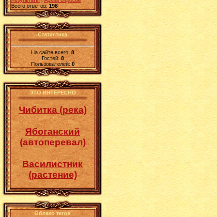
Результаты
|
Архив опросов
Всего ответов:
198
Статистика
На сайте всего:
8
Гостей:
8
Пользователей:
0
ЭТО ИНТЕРЕСНО
Чибитка (река)
Ябоганский
(автоперевал)
Василистник
(растение)
Облако тегов