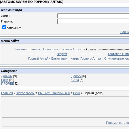
[
АВТОМОБИЛЕМ ПО ГОРНОМУ АЛТАЮ
]
Форма входа
Логин:
Пароль:
запомнить
Забыл
Меню сайта
Главная страница
Новости из Горного Алтая
О сайте
-------------------------
------------------------------
Форум
------------------------------
Гостевая книг
Горный Алтай - Викимапия
Карты Горного Алтая
Спутниковые кар
Categories
Долины
[9]
Дороги
[6]
Реки
[10]
Сёла
[6]
ПРОЧЕЕ
[2]
Главная
»
Фотоальбом
»
РА - Усть-Канский р-н
»
Реки
» Чарыш (река)
Просмотреть ф