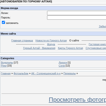
[
АВТОМОБИЛЕМ ПО ГОРНОМУ АЛТАЮ
]
Форма входа
Логин:
Пароль:
запомнить
Забыл
Меню сайта
Главная страница
Новости из Горного Алтая
О сайте
-------------------------
------------------------------
Форум
------------------------------
Гостевая книг
Горный Алтай - Викимапия
Карты Горного Алтая
Спутниковые кар
Categories
Водопады
[17]
Дороги
[1]
Реки
[15]
Села
[12]
Главная
»
Фотоальбом
»
АК - Солонешенский р-н
»
Перевалы
»
пе
Просмотреть фотог