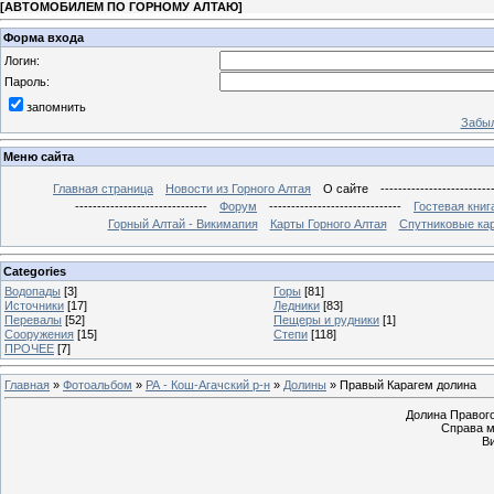
[
АВТОМОБИЛЕМ ПО ГОРНОМУ АЛТАЮ
]
Форма входа
Логин:
Пароль:
запомнить
Забыл
Меню сайта
Главная страница
Новости из Горного Алтая
О сайте
-------------------------
------------------------------
Форум
------------------------------
Гостевая книг
Горный Алтай - Викимапия
Карты Горного Алтая
Спутниковые кар
Categories
Водопады
[3]
Горы
[81]
Источники
[17]
Ледники
[83]
Перевалы
[52]
Пещеры и рудники
[1]
Сооружения
[15]
Степи
[118]
ПРОЧЕЕ
[7]
Главная
»
Фотоальбом
»
РА - Кош-Агачский р-н
»
Долины
» Правый Карагем долина
Долина Правого
Справа м
В