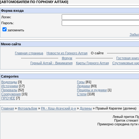
[
АВТОМОБИЛЕМ ПО ГОРНОМУ АЛТАЮ
]
Форма входа
Логин:
Пароль:
запомнить
Забыл
Меню сайта
Главная страница
Новости из Горного Алтая
О сайте
-------------------------
------------------------------
Форум
------------------------------
Гостевая книг
Горный Алтай - Викимапия
Карты Горного Алтая
Спутниковые кар
Categories
Водопады
[3]
Горы
[81]
Источники
[17]
Ледники
[83]
Перевалы
[52]
Пещеры и рудники
[1]
Сооружения
[15]
Степи
[118]
ПРОЧЕЕ
[7]
Главная
»
Фотоальбом
»
РА - Кош-Агачский р-н
»
Долины
» Правый Карагем (долина)
Левый приток Пр
Приток стекае
Примерно середина пути 