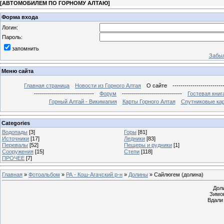
[
АВТОМОБИЛЕМ ПО ГОРНОМУ АЛТАЮ
]
Форма входа
Логин:
Пароль:
запомнить
Забыл
Меню сайта
Главная страница
Новости из Горного Алтая
О сайте
-------------------------
------------------------------
Форум
------------------------------
Гостевая книг
Горный Алтай - Викимапия
Карты Горного Алтая
Спутниковые кар
Categories
Водопады
[3]
Горы
[81]
Источники
[17]
Ледники
[83]
Перевалы
[52]
Пещеры и рудники
[1]
Сооружения
[15]
Степи
[118]
ПРОЧЕЕ
[7]
Главная
»
Фотоальбом
»
РА - Кош-Агачский р-н
»
Долины
» Сайлюгем (долина)
Дол
Зимов
Вдали