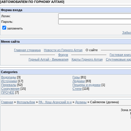
[
АВТОМОБИЛЕМ ПО ГОРНОМУ АЛТАЮ
]
Форма входа
Логин:
Пароль:
запомнить
Забыл
Меню сайта
Главная страница
Новости из Горного Алтая
О сайте
-------------------------
------------------------------
Форум
------------------------------
Гостевая книг
Горный Алтай - Викимапия
Карты Горного Алтая
Спутниковые кар
Categories
Водопады
[3]
Горы
[81]
Источники
[17]
Ледники
[83]
Перевалы
[52]
Пещеры и рудники
[1]
Сооружения
[15]
Степи
[118]
ПРОЧЕЕ
[7]
Главная
»
Фотоальбом
»
РА - Кош-Агачский р-н
»
Долины
» Сайлюгем (долина)
Зона л