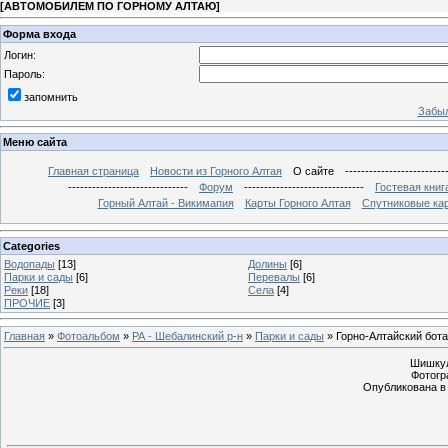
[
АВТОМОБИЛЕМ ПО ГОРНОМУ АЛТАЮ
]
Форма входа
Логин:
Пароль:
запомнить
Забыл
Меню сайта
Главная страница
Новости из Горного Алтая
О сайте
-------------------------
------------------------------
Форум
------------------------------
Гостевая книг
Горный Алтай - Викимапия
Карты Горного Алтая
Спутниковые кар
Categories
Водопады
[13]
Долины
[6]
Парки и сады
[6]
Перевалы
[6]
Реки
[18]
Села
[4]
ПРОЧИЕ
[3]
Главная
»
Фотоальбом
»
РА - Шебалинский р-н
»
Парки и сады
» Горно-Алтайский бот
Шишкул
Фотогра
Опубликована в 