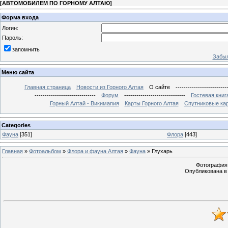
[
АВТОМОБИЛЕМ ПО ГОРНОМУ АЛТАЮ
]
Форма входа
Логин:
Пароль:
запомнить
Забыл
Меню сайта
Главная страница
Новости из Горного Алтая
О сайте
-------------------------
------------------------------
Форум
------------------------------
Гостевая книг
Горный Алтай - Викимапия
Карты Горного Алтая
Спутниковые кар
Categories
Фауна
[351]
Флора
[443]
Главная
»
Фотоальбом
»
Флора и фауна Алтая
»
Фауна
» Глухарь
Фотография с
Опубликована в 