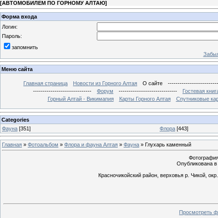
[
АВТОМОБИЛЕМ ПО ГОРНОМУ АЛТАЮ
]
Форма входа
Логин:
Пароль:
запомнить
Забыл
Меню сайта
Главная страница
Новости из Горного Алтая
О сайте
-------------------------
------------------------------
Форум
------------------------------
Гостевая книг
Горный Алтай - Викимапия
Карты Горного Алтая
Спутниковые кар
Categories
Фауна
[351]
Флора
[443]
Главная
»
Фотоальбом
»
Флора и фауна Алтая
»
Фауна
» Глухарь каменный
Фотография 
Опубликована в 
Красночикойский район, верховья р. Чикой, окр
Просмотреть ф