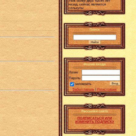
Укок более двух тысяч лет
назад, сейчас являются
селькупы
Поиск
Форма входа
Логин:
Пароль:
запомнить
Забыл пароль
|
Регистрация
Рассылки сайта
ПОДПИСАТЬСЯ ИЛИ
ИЗМЕНИТЬ ПОДПИСКУ