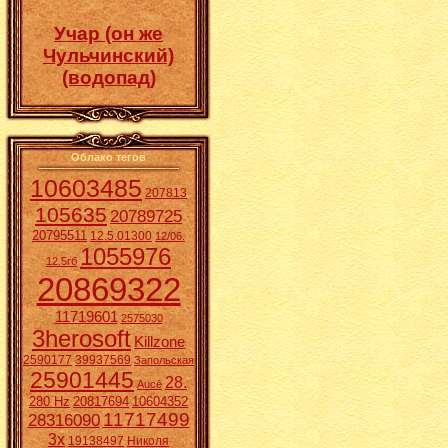
Учар (он же
Чульчинский)
(водопад)
Облако тегов
10603485
207813
105635
20789725
20795511
12.5.01300
12/06.
1055976
12.5гб
20869322
11719601
2575030
3herosoft
Killzone
2590177
39937569
Запольская
25901445
28.
Aucē
280 Hz
20817694
10604352
11717499
28316090
3x
19138497
Николя