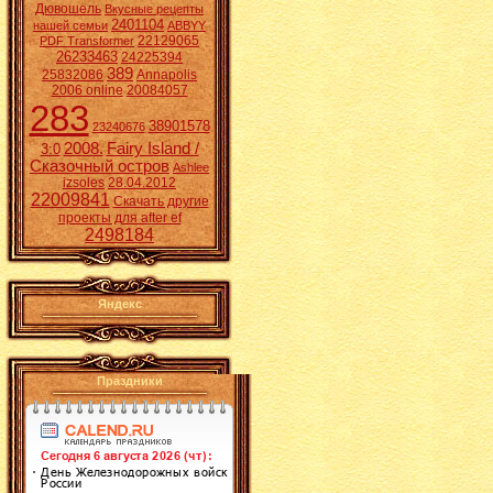
Дювошель
Вкусные рецепты
2401104
нашей семьи
ABBYY
22129065
PDF Transformer
26233463
24225394
389
25832086
Annapolis
2006 online
20084057
283
38901578
23240676
2008.
Fairy Island /
3:0
Сказочный остров
Ashlee
izsoles
28.04.2012
22009841
Скачать другие
проекты для after ef
2498184
Яндекс
Праздники