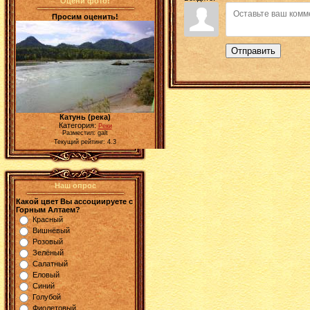
Оцени фото!
Просим оценить!
Отправить
Катунь (река)
Категория:
Реки
Разместил: galt
Текущий рейтинг: 4.3
Наш опрос
Какой цвет Вы ассоциируете с
Горным Алтаем?
Красный
Вишнёвый
Розовый
Зелёный
Салатный
Еловый
Синий
Голубой
Фиолетовый