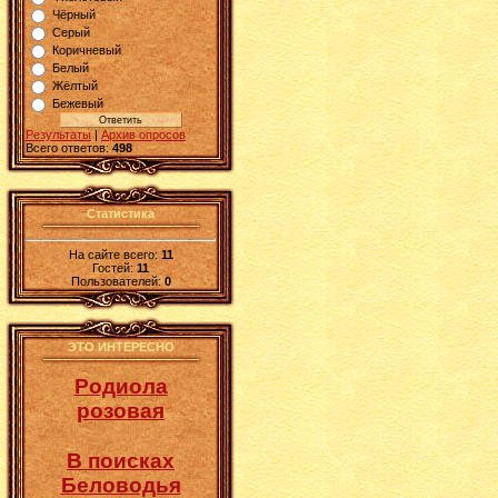
Чёрный
Серый
Коричневый
Белый
Жёлтый
Бежевый
Результаты
|
Архив опросов
Всего ответов:
498
Статистика
На сайте всего:
11
Гостей:
11
Пользователей:
0
ЭТО ИНТЕРЕСНО
Родиола
розовая
В поисках
Беловодья