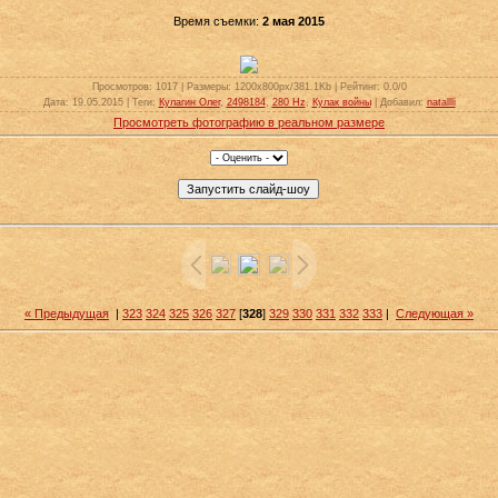
Время съемки:
2 мая 2015
Просмотров
: 1017 |
Размеры
: 1200x800px/381.1Kb |
Рейтинг
: 0.0/0
Дата
: 19.05.2015 |
Теги
:
Кулагин Олег
,
2498184
,
280 Hz
,
Кулак войны
|
Добавил
:
natallli
Просмотреть фотографию в реальном размере
« Предыдущая
|
323
324
325
326
327
[
328
]
329
330
331
332
333
|
Следующая »