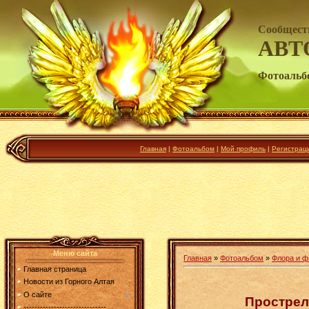
Сообщест
АВТ
Фотоальб
Главная
|
Фотоальбом
|
Мой профиль
|
Регистрац
Меню сайта
Главная
»
Фотоальбом
»
Флора и ф
Главная страница
Новости из Горного Алтая
О сайте
Прострел
------------------------------