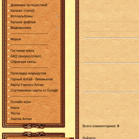
Дневники путешествий
Каталог статей
Фотоальбомы
Каталог файлов
Видеоролики
------------------------------
Форум
------------------------------
Гостевая книга
FAQ (вопрос/ответ)
Обратная связь
------------------------------
Прокладка маршрутов
Горный Алтай - Викимапия
Карты Горного Алтая
Спутниковые карты от Google
------------------------------
Онлайн игры
Книги
Тесты
Знаток Алтая
Всего комментариев
:
0
Войдите: