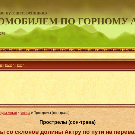
во путешественников
ОМОБИЛЕМ ПО ГОРНОМУ 
ом
ия
|
Выход
|
Вход
ауна Алтая
»
Флора
» Прострелы (сон-трава)
Прострелы (сон-трава)
ы со склонов долины Актру по пути на перева