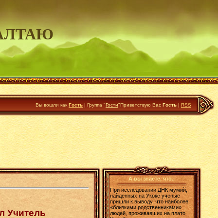
АЛТАЮ
Вы вошли как
Гость
|
Группа
"
Гости
"
Приветствую Вас
Гость
|
RSS
А вы знаете, что..
При исследовании ДНК мумий,
найденных на Укоке ученые
пришли к выводу, что наиболее
«близкими родственниками»
л Учитель
людей, проживавших на плато