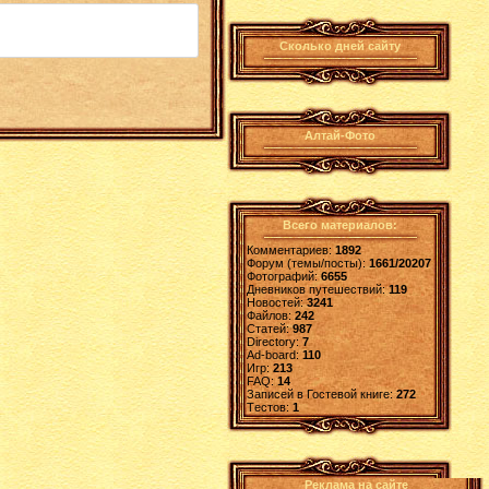
Сколько дней сайту
Алтай-Фото
Всего материалов:
Комментариев:
1892
Форум (темы/посты):
1661/20207
Фотографий:
6655
Дневников путешествий:
119
Новостей:
3241
Файлов:
242
Статей:
987
Directory:
7
Ad-board:
110
Игр:
213
FAQ:
14
Записей в Гостевой книге:
272
Tестов:
1
Реклама на сайте