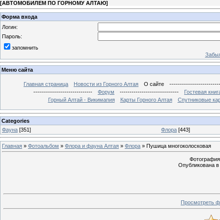
[
АВТОМОБИЛЕМ ПО ГОРНОМУ АЛТАЮ
]
Форма входа
Логин:
Пароль:
запомнить
Забыл
Меню сайта
Главная страница
Новости из Горного Алтая
О сайте
-------------------------
------------------------------
Форум
------------------------------
Гостевая книг
Горный Алтай - Викимапия
Карты Горного Алтая
Спутниковые кар
Categories
Фауна
[351]
Флора
[443]
Главная
»
Фотоальбом
»
Флора и фауна Алтая
»
Флора
» Пушица многоколосковая
Фотография с
Опубликована в 
Просмотреть ф