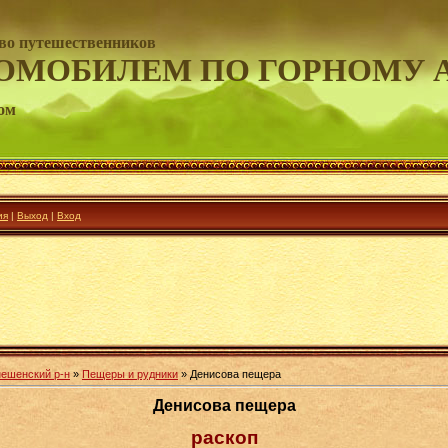
во путешественников
ОМОБИЛЕМ ПО ГОРНОМУ 
ом
ия
|
Выход
|
Вход
нешенский р-н
»
Пещеры и рудники
» Денисова пещера
Денисова пещера
раскоп