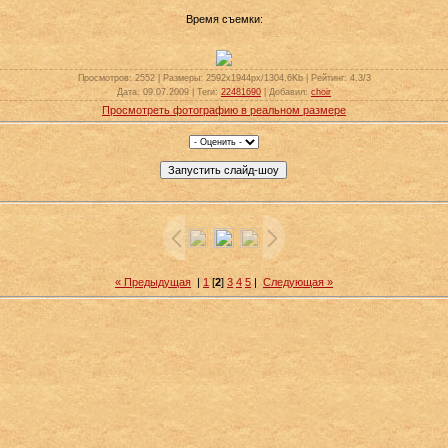
Время съемки:
Просмотров
: 2552 |
Размеры
: 2592x1944px/1304.6Kb |
Рейтинг
: 4.3/3
Дата
: 09.07.2009 |
Теги
:
22481690
|
Добавил
:
choir
Просмотреть фотографию в реальном размере
« Предыдущая
|
1
[
2
]
3
4
5
|
Следующая »