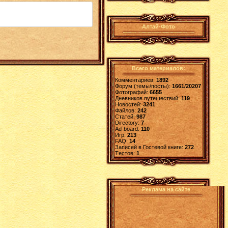
Алтай-Фото
Всего материалов:
Комментариев:
1892
Форум (темы/посты):
1661/20207
Фотографий:
6655
Дневников путешествий:
119
Новостей:
3241
Файлов:
242
Статей:
987
Directory:
7
Ad-board:
110
Игр:
213
FAQ:
14
Записей в Гостевой книге:
272
Tестов:
1
Реклама на сайте