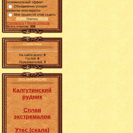
положительный эффект
Объединение ускорит
развитие многократно
Мне трудно об этом судить
Результаты
|
Архив опросов
Всего ответов:
308
Статистика
На сайте всего:
9
Гостей:
9
Пользователей:
0
ЭТО ИНТЕРЕСНО
Калгутинский
рудник
Сплав
экстремалов
Утес (скала)