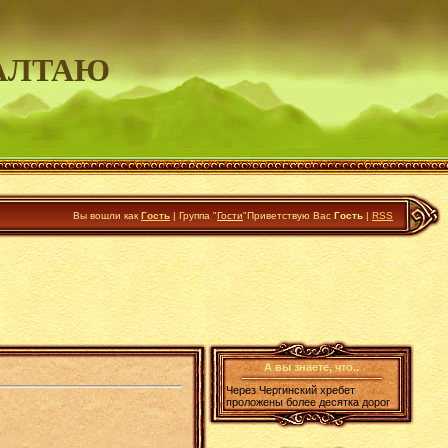
АЛТАЮ
Вы вошли как
Гость
|
Группа
"
Гости
"
Приветствую Вас
Гость
|
RSS
А вы знаете, что..
Через Чергинский хребет
проложены более десятка дорог