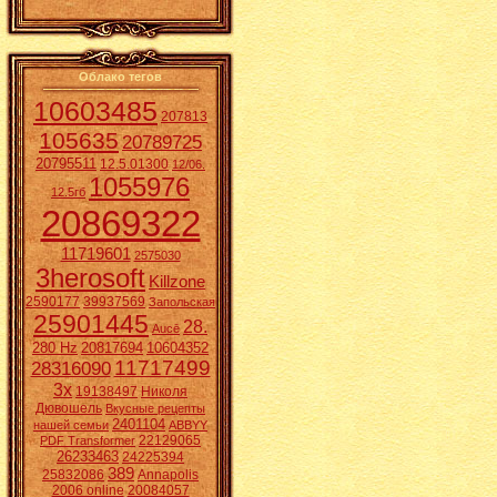
Облако тегов
10603485
207813
105635
20789725
20795511
12.5.01300
12/06.
1055976
12.5гб
20869322
11719601
2575030
3herosoft
Killzone
2590177
39937569
Запольская
25901445
28.
Aucē
280 Hz
20817694
10604352
11717499
28316090
3x
19138497
Николя
Дювошель
Вкусные рецепты
2401104
нашей семьи
ABBYY
22129065
PDF Transformer
26233463
24225394
389
25832086
Annapolis
2006 online
20084057