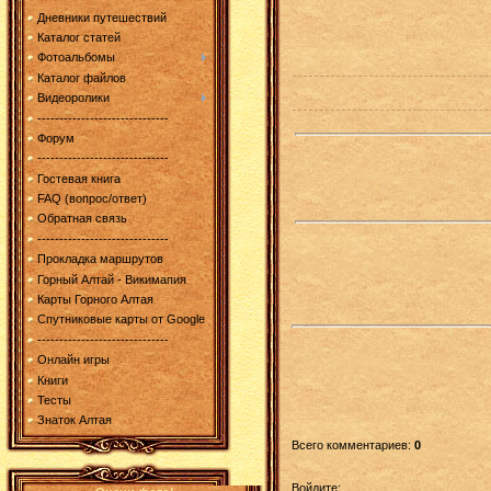
Дневники путешествий
Каталог статей
Фотоальбомы
Каталог файлов
Видеоролики
------------------------------
Форум
------------------------------
Гостевая книга
FAQ (вопрос/ответ)
Обратная связь
------------------------------
Прокладка маршрутов
Горный Алтай - Викимапия
Карты Горного Алтая
Спутниковые карты от Google
------------------------------
Онлайн игры
Книги
Тесты
Знаток Алтая
Всего комментариев
:
0
Войдите: