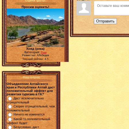
Оцени фото!
Просим оценить!
Отправить
Ховд (река)
Категория:
Реки
Разместил: АЛебедев
Текущий рейтинг: 4.5
Наш опрос
Объединение Алтайского
края и Республики Алтай даст
положительный эффект для
развития туризма в ГА?
Даст исключительно
отрицательный
Скорее отрицательный, чем
положительный
Ничего не изменится
Какой-то положительный
эффект будет
Безусловно, даст