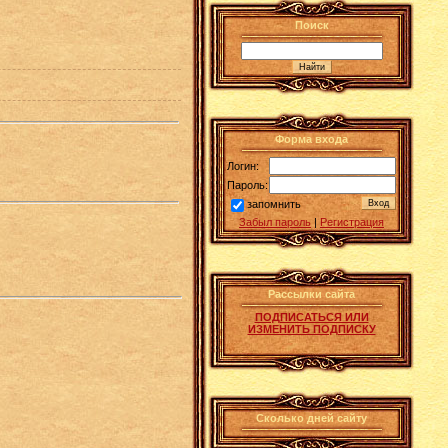
Поиск
Форма входа
Логин:
Пароль:
запомнить
Забыл пароль
|
Регистрация
Рассылки сайта
ПОДПИСАТЬСЯ ИЛИ
ИЗМЕНИТЬ ПОДПИСКУ
Сколько дней сайту