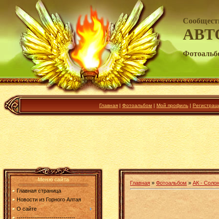
Сообщест
АВТ
Фотоальб
Главная
|
Фотоальбом
|
Мой профиль
|
Регистрац
Меню сайта
Главная
»
Фотоальбом
»
АК - Соло
Главная страница
Новости из Горного Алтая
О сайте
------------------------------