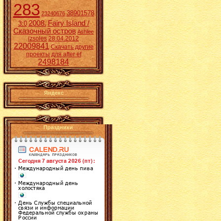
283
38901578
23240676
2008.
Fairy Island /
3:0
Сказочный остров
Ashlee
izsoles
28.04.2012
22009841
Скачать другие
проекты для after ef
2498184
Яндекс
Праздники