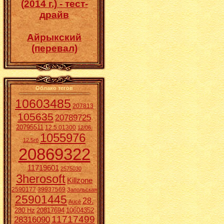
(2014 г.) - тест-
драйв
Айрыкский
(перевал)
Облако тегов
10603485
207813
105635
20789725
20795511
12.5.01300
12/06.
1055976
12.5гб
20869322
11719601
2575030
3herosoft
Killzone
2590177
39937569
Запольская
25901445
28.
Aucē
280 Hz
20817694
10604352
11717499
28316090