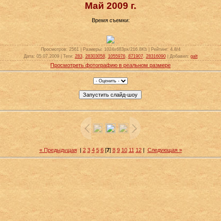
Май 2009 г.
Время съемки:
Просмотров
: 2561 |
Размеры
: 1024x683px/216.8Kb |
Рейтинг
: 4.8/4
Дата
: 05.07.2009 |
Теги
:
283
,
28303058
,
1055976
,
871907
,
28316090
|
Добавил
:
galt
Просмотреть фотографию в реальном размере
« Предыдущая
|
2
3
4
5
6
[
7
]
8
9
10
11
12
|
Следующая »