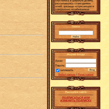
спустилось в широкую долину,
рассыпавшись созвездиями
огней; зрелище потрясающее и
совершенно незабываемое
Поиск
Форма входа
Логин:
Пароль:
запомнить
Забыл пароль
|
Регистрация
Рассылки сайта
ПОДПИСАТЬСЯ ИЛИ
ИЗМЕНИТЬ ПОДПИСКУ