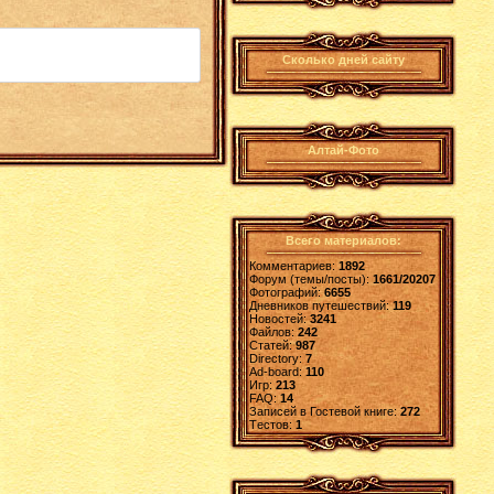
Сколько дней сайту
Алтай-Фото
Всего материалов:
Комментариев:
1892
Форум (темы/посты):
1661/20207
Фотографий:
6655
Дневников путешествий:
119
Новостей:
3241
Файлов:
242
Статей:
987
Directory:
7
Ad-board:
110
Игр:
213
FAQ:
14
Записей в Гостевой книге:
272
Tестов:
1