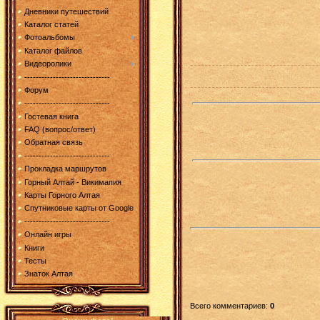
Дневники путешествий
Каталог статей
Фотоальбомы
Каталог файлов
Видеоролики
------------------------------
Форум
------------------------------
Гостевая книга
FAQ (вопрос/ответ)
Обратная связь
------------------------------
Прокладка маршрутов
Горный Алтай - Викимапия
Карты Горного Алтая
Спутниковые карты от Google
------------------------------
Онлайн игры
Книги
Тесты
Знаток Алтая
Всего комментариев
:
0