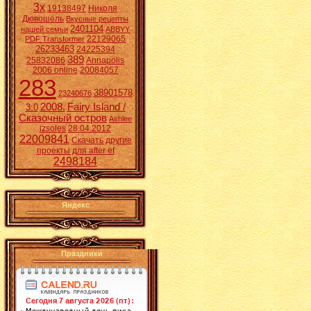
3x
19138497
Николя
Дювошель
Вкусные рецепты
2401104
нашей семьи
ABBYY
22129065
PDF Transformer
26233463
24225394
389
25832086
Annapolis
2006 online
20084057
283
38901578
23240676
2008.
Fairy Island /
3:0
Сказочный остров
Ashlee
izsoles
28.04.2012
22009841
Скачать другие
проекты для after ef
2498184
Яндекс
Праздники