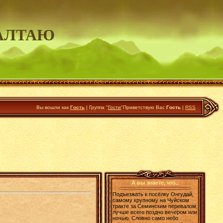
АЛТАЮ
Вы вошли как
Гость
|
Группа
"
Гости
"
Приветствую Вас
Гость
|
RSS
А вы знаете, что..
Подъезжать к посёлку Онгудай,
самому крупному на Чуйском
тракте за Семинским перевалом,
лучше всего поздно вечером или
ночью. Словно само небо