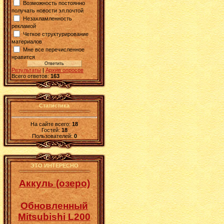
Возможность постоянно
получать новости эл.почтой
Незахламленность
рекламой
Четкое структурирование
материалов
Мне все перечисленное
нравится
Результаты
|
Архив опросов
Всего ответов:
163
Статистика
На сайте всего:
18
Гостей:
18
Пользователей:
0
ЭТО ИНТЕРЕСНО
Аккуль (озеро)
Обновленный
Mitsubishi L200