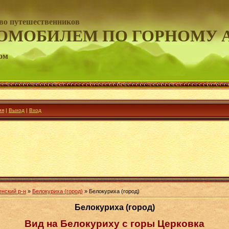
во путешественников
ОМОБИЛЕМ ПО ГОРНОМУ 
ом
ия
|
Выход
|
Вход
енский р-н
»
Белокуриха (город)
» Белокуриха (город)
Белокуриха (город)
Вид на Белокуриху с горы Церковка