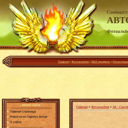
Сообщест
АВТ
Фотоальб
Главная
|
Фотоальбом
|
Мой профиль
|
Регистрац
Меню сайта
Главная
»
Фотоальбом
»
АК - Смол
Главная страница
Новости из Горного Алтая
О сайте
------------------------------