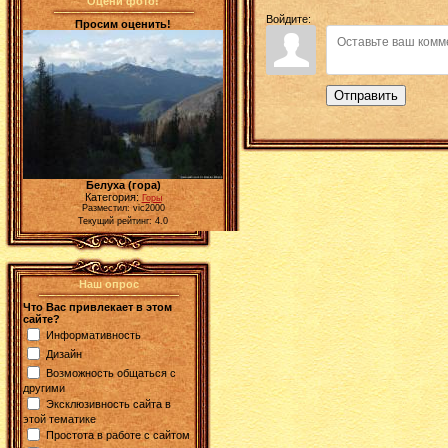
Оцени фото!
Войдите:
Просим оценить!
Отправить
Белуха (гора)
Категория:
Горы
Разместил: vic2000
Текущий рейтинг: 4.0
Наш опрос
Что Вас привлекает в этом
сайте?
Информативность
Дизайн
Возможность общаться с
другими
Эксклюзивность сайта в
этой тематике
Простота в работе с сайтом