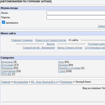
[
АВТОМОБИЛЕМ ПО ГОРНОМУ АЛТАЮ
]
Форма входа
Логин:
Пароль:
запомнить
Забыл
Меню сайта
Главная страница
Новости из Горного Алтая
О сайте
-------------------------
------------------------------
Форум
------------------------------
Гостевая книг
Горный Алтай - Викимапия
Карты Горного Алтая
Спутниковые кар
Categories
Водопады
[3]
Горы
[81]
Источники
[17]
Ледники
[83]
Перевалы
[52]
Пещеры и рудники
[1]
Сооружения
[15]
Степи
[118]
ПРОЧЕЕ
[7]
Главная
»
Фотоальбом
»
РА - Кош-Агачский р-н
»
Перевалы
» Теплый Ключ
Вид на перевал Т