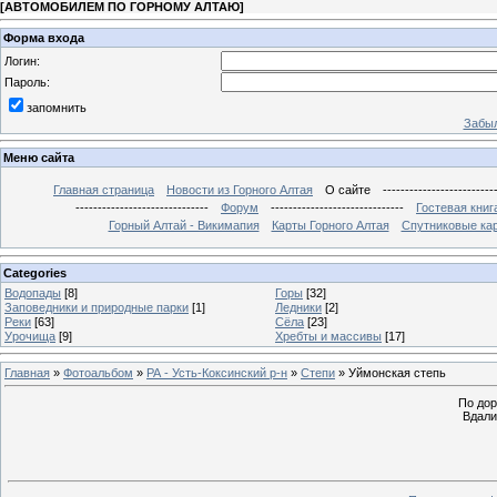
[
АВТОМОБИЛЕМ ПО ГОРНОМУ АЛТАЮ
]
Форма входа
Логин:
Пароль:
запомнить
Забыл
Меню сайта
Главная страница
Новости из Горного Алтая
О сайте
-------------------------
------------------------------
Форум
------------------------------
Гостевая книг
Горный Алтай - Викимапия
Карты Горного Алтая
Спутниковые кар
Categories
Водопады
[8]
Горы
[32]
Заповедники и природные парки
[1]
Ледники
[2]
Реки
[63]
Сёла
[23]
Урочища
[9]
Хребты и массивы
[17]
Главная
»
Фотоальбом
»
РА - Усть-Коксинский р-н
»
Степи
» Уймонская степь
По дор
Вдали