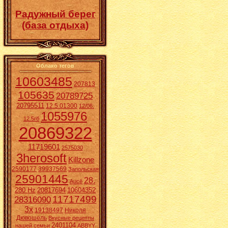
Радужный берег
(база отдыха)
Облако тегов
10603485
207813
105635
20789725
20795511
12.5.01300
12/06.
1055976
12.5гб
20869322
11719601
2575030
3herosoft
Killzone
2590177
39937569
Запольская
25901445
28.
Aucē
280 Hz
20817694
10604352
11717499
28316090
3x
19138497
Николя
Дювошель
Вкусные рецепты
2401104
нашей семьи
ABBYY