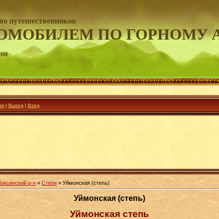
во путешественников
ОМОБИЛЕМ ПО ГОРНОМУ 
ом
ия
|
Выход
|
Вход
Коксинский р-н
»
Степи
» Уймонская (степь)
Уймонская (степь)
Уймонская степь