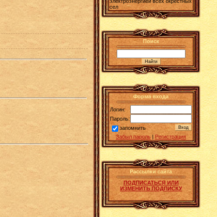
электроэнергией всех окрестных
сел
Поиск
Форма входа
Логин:
Пароль:
запомнить
Забыл пароль
|
Регистрация
Рассылки сайта
ПОДПИСАТЬСЯ ИЛИ
ИЗМЕНИТЬ ПОДПИСКУ