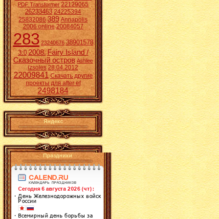
22129065
PDF Transformer
26233463
24225394
389
25832086
Annapolis
2006 online
20084057
283
38901578
23240676
2008.
Fairy Island /
3:0
Сказочный остров
Ashlee
izsoles
28.04.2012
22009841
Скачать другие
проекты для after ef
2498184
Яндекс
Праздники