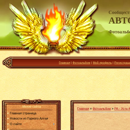
Сообщест
АВТ
Фотоальб
Главная
|
Фотоальбом
|
Мой профиль
|
Регистрац
Меню сайта
Главная
»
Фотоальбом
»
РА - Усть-
Главная страница
Новости из Горного Алтая
О сайте
------------------------------