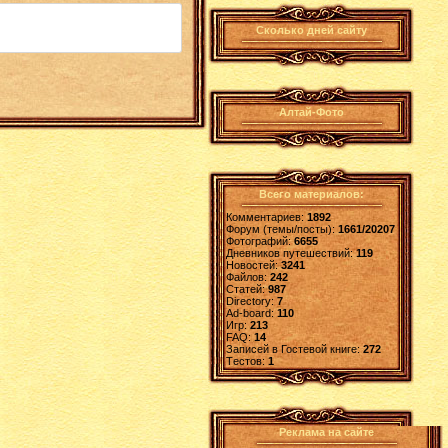
Сколько дней сайту
Алтай-Фото
Всего материалов:
Комментариев:
1892
Форум (темы/посты):
1661/20207
Фотографий:
6655
Дневников путешествий:
119
Новостей:
3241
Файлов:
242
Статей:
987
Directory:
7
Ad-board:
110
Игр:
213
FAQ:
14
Записей в Гостевой книге:
272
Tестов:
1
Реклама на сайте