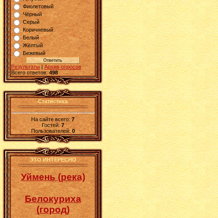
Фиолетовый
Чёрный
Серый
Коричневый
Белый
Жёлтый
Бежевый
Результаты
|
Архив опросов
Всего ответов:
498
Статистика
На сайте всего:
7
Гостей:
7
Пользователей:
0
ЭТО ИНТЕРЕСНО
Уймень (река)
Белокуриха
(город)