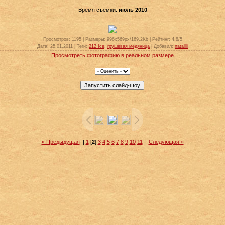
Время съемки:
июль 2010
Просмотров
: 1195 |
Размеры
: 996x569px/169.2Kb |
Рейтинг
: 4.8/5
Дата
: 25.01.2011 |
Теги
:
212 Ice
,
грушевая медяница
|
Добавил
:
natallli
Просмотреть фотографию в реальном размере
« Предыдущая
|
1
[
2
]
3
4
5
6
7
8
9
10
11
|
Следующая »