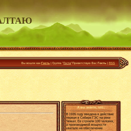
АЛТАЮ
Вы вошли как
Гость
|
Группа
"
Гости
"
Приветствую Вас
Гость
|
RSS
А вы знаете, что..
В 1935 году введена в действие
первая в Сибири ГЭС на реке
Чемал. Ее строили 100 человек,
а производимой мощности
хватало на обеспечение