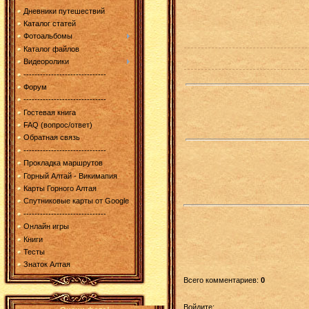
Дневники путешествий
Каталог статей
Фотоальбомы
Каталог файлов
Видеоролики
------------------------------
Форум
------------------------------
Гостевая книга
FAQ (вопрос/ответ)
Обратная связь
------------------------------
Прокладка маршрутов
Горный Алтай - Викимапия
Карты Горного Алтая
Спутниковые карты от Google
------------------------------
Онлайн игры
Книги
Тесты
Знаток Алтая
Всего комментариев
:
0
Войдите: