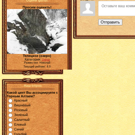
Оцени фото!
Просим оценить!
Отправить
Телецкое (озеро)
Категория:
Озёра
Разместил: Николай
Текущий рейтинг: 4.0
Наш опрос
Какой цвет Вы ассоциируете с
Горным Алтаем?
Красный
Вишнёвый
Розовый
Зелёный
Салатный
Еловый
Синий
Голубой