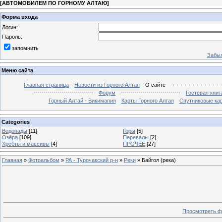
[
АВТОМОБИЛЕМ ПО ГОРНОМУ АЛТАЮ
]
Форма входа
Логин:
Пароль:
запомнить
Забыл
Меню сайта
Главная страница
Новости из Горного Алтая
О сайте
-------------------------
------------------------------
Форум
------------------------------
Гостевая книг
Горный Алтай - Викимапия
Карты Горного Алтая
Спутниковые кар
Categories
Водопады
[11]
Горы
[5]
Озёра
[109]
Перевалы
[2]
Хребты и массивы
[4]
ПРОЧЕЕ
[27]
Главная
»
Фотоальбом
»
РА - Турочакский р-н
»
Реки
» Байгол (река)
Просмотреть ф