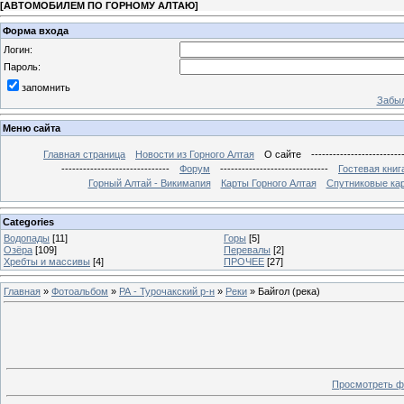
[
АВТОМОБИЛЕМ ПО ГОРНОМУ АЛТАЮ
]
Форма входа
Логин:
Пароль:
запомнить
Забыл
Меню сайта
Главная страница
Новости из Горного Алтая
О сайте
-------------------------
------------------------------
Форум
------------------------------
Гостевая книг
Горный Алтай - Викимапия
Карты Горного Алтая
Спутниковые кар
Categories
Водопады
[11]
Горы
[5]
Озёра
[109]
Перевалы
[2]
Хребты и массивы
[4]
ПРОЧЕЕ
[27]
Главная
»
Фотоальбом
»
РА - Турочакский р-н
»
Реки
» Байгол (река)
Просмотреть ф