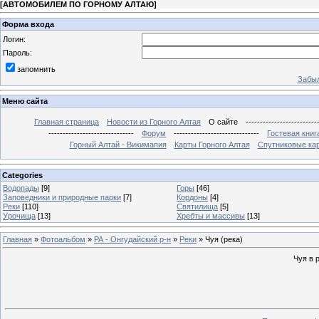
[
АВТОМОБИЛЕМ ПО ГОРНОМУ АЛТАЮ
]
Форма входа
Логин:
Пароль:
запомнить
Забыл
Меню сайта
Главная страница
Новости из Горного Алтая
О сайте
-------------------------
------------------------------
Форум
------------------------------
Гостевая книг
Горный Алтай - Викимапия
Карты Горного Алтая
Спутниковые кар
Categories
Водопады
[9]
Горы
[46]
Заповедники и природные парки
[7]
Кордоны
[4]
Реки
[110]
Святилища
[5]
Урочища
[13]
Хребты и массивы
[13]
Главная
»
Фотоальбом
»
РА - Онгудайский р-н
»
Реки
» Чуя (река)
Чуя в 