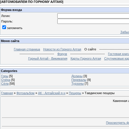
[
АВТОМОБИЛЕМ ПО ГОРНОМУ АЛТАЮ
]
Форма входа
Логин:
Пароль:
запомнить
Забыл
Меню сайта
Главная страница
Новости из Горного Алтая
О сайте
-------------------------
------------------------------
Форум
------------------------------
Гостевая книг
Горный Алтай - Викимапия
Карты Горного Алтая
Спутниковые кар
Categories
Горы
[5]
Долины
[3]
Озёра
[5]
Перевалы
[9]
Сёла
[58]
Турзоны
[7]
Главная
»
Фотоальбом
»
АК - Алтайский р-н
»
Пещеры
» Тавдинские пещеры
Каменная 
Просмотреть ф