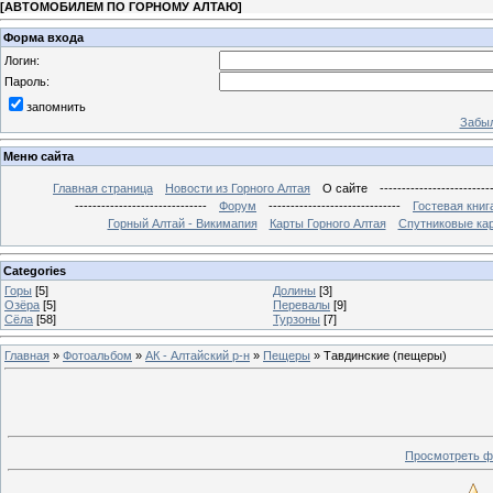
[
АВТОМОБИЛЕМ ПО ГОРНОМУ АЛТАЮ
]
Форма входа
Логин:
Пароль:
запомнить
Забыл
Меню сайта
Главная страница
Новости из Горного Алтая
О сайте
-------------------------
------------------------------
Форум
------------------------------
Гостевая книг
Горный Алтай - Викимапия
Карты Горного Алтая
Спутниковые кар
Categories
Горы
[5]
Долины
[3]
Озёра
[5]
Перевалы
[9]
Сёла
[58]
Турзоны
[7]
Главная
»
Фотоальбом
»
АК - Алтайский р-н
»
Пещеры
» Тавдинские (пещеры)
Просмотреть ф