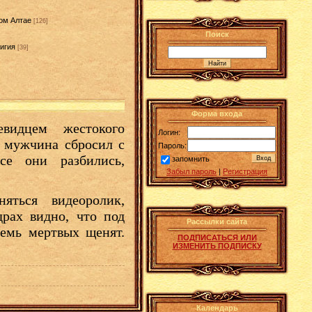
ом Алтае
[126]
Поиск
игия
[39]
]
Форма входа
видцем жестокого
Логин:
 мужчина сбросил с
Пароль:
се они разбились,
запомнить
Забыл пароль
|
Регистрация
яться видеоролик,
рах видно, что под
Рассылки сайта
емь мертвых щенят.
ПОДПИСАТЬСЯ ИЛИ
ИЗМЕНИТЬ ПОДПИСКУ
Календарь