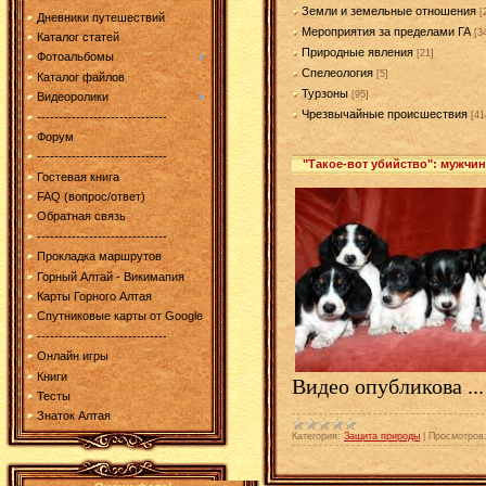
Земли и земельные отношения
[
Дневники путешествий
Мероприятия за пределами ГА
[3
Каталог статей
Природные явления
[21]
Фотоальбомы
Спелеология
[5]
Каталог файлов
Турзоны
[95]
Видеоролики
Чрезвычайные происшествия
[41
------------------------------
Форум
------------------------------
"Такое-вот убийство": мужчин
Гостевая книга
FAQ (вопрос/ответ)
Обратная связь
------------------------------
Прокладка маршрутов
Горный Алтай - Викимапия
Карты Горного Алтая
Спутниковые карты от Google
------------------------------
Онлайн игры
Книги
Видео опубликова
..
Тесты
Знаток Алтая
Категория:
Защита природы
|
Просмотров