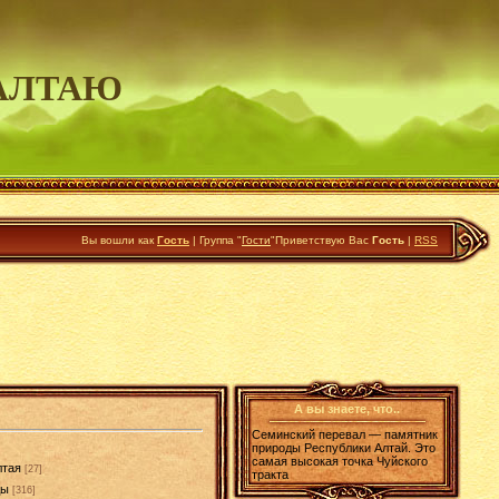
АЛТАЮ
Вы вошли как
Гость
|
Группа
"
Гости
"
Приветствую Вас
Гость
|
RSS
А вы знаете, что..
Семинский перевал — памятник
природы Республики Алтай. Это
самая высокая точка Чуйского
лтая
[27]
тракта
ды
[316]