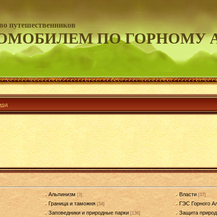
во путешественников
ОМОБИЛЕМ ПО ГОРНОМУ 
ход
Альпинизм
Власти
[3]
[37]
Граница и таможня
ГЭС Горного А
[34]
Заповедники и природные парки
Защита приро
[136]