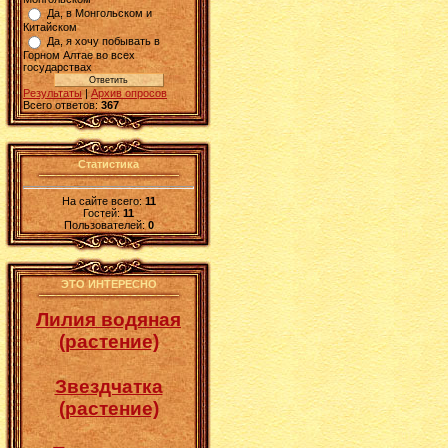
Да, в Монгольском и
Китайском
Да, я хочу побывать в
Горном Алтае во всех
государствах
Результаты
|
Архив опросов
Всего ответов:
367
Статистика
На сайте всего:
11
Гостей:
11
Пользователей:
0
ЭТО ИНТЕРЕСНО
Лилия водяная
(растение)
Звездчатка
(растение)