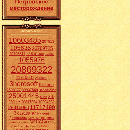
Петровское
месторождение
Облако тегов
10603485
207813
105635
20789725
20795511
12.5.01300
12/06.
1055976
20869322
11719601
2575030
3herosoft
Killzone
2590177
39937569
Запольская
25901445
28.
Aucē
280 Hz
20817694
10604352
11717499
28316090
3x
19138497
Николя
Дювошель
Вкусные рецепты
2401104
нашей семьи
ABBYY
22129065
PDF Transformer