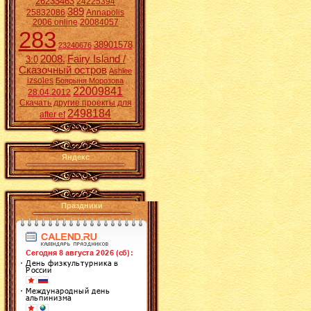
26233463
24225394
389
25832086
Annapolis
2006 online
20084057
283
38901578
23240676
2008.
Fairy Island /
3:0
Сказочный остров
Ashlee
izsoles
Боярыня Морозова
22009841
28.04.2012
Скачать другие проекты для
2498184
after ef
Яндекс
Праздники