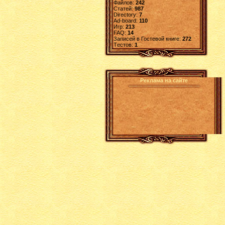
Файлов:
242
Статей:
987
Directory:
7
Ad-board:
110
Игр:
213
FAQ:
14
Записей в Гостевой книге:
272
Tестов:
1
Реклама на сайте