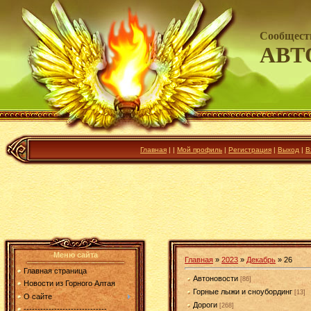
Сообщест
АВТ
Главная
|
|
Мой профиль
|
Регистрация
|
Выход
|
В
Меню сайта
Главная
»
2023
»
Декабрь
»
26
Главная страница
Автоновости
[86]
Новости из Горного Алтая
Горные лыжи и сноубординг
[13]
О сайте
Дороги
[268]
------------------------------