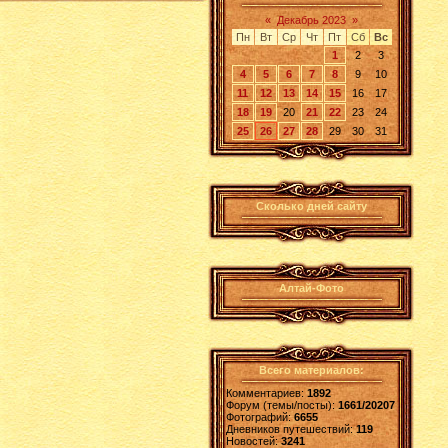
«
Декабрь 2023
»
Пн
Вт
Ср
Чт
Пт
Сб
Вс
1
2
3
4
5
6
7
8
9
10
11
12
13
14
15
16
17
18
19
20
21
22
23
24
25
26
27
28
29
30
31
Сколько дней сайту
Алтай-Фото
Всего материалов:
Комментариев:
1892
Форум (темы/посты):
1661/20207
Фотографий:
6655
Дневников путешествий:
119
Новостей:
3241