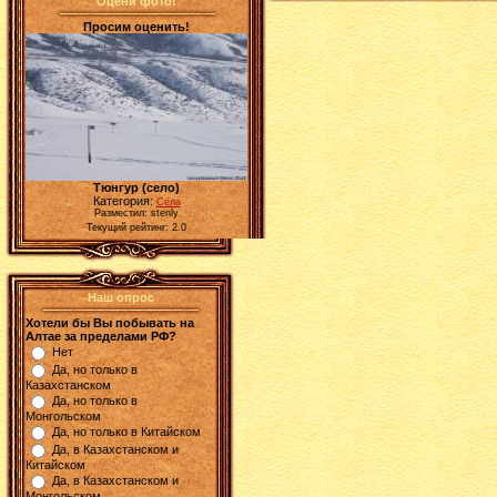
Оцени фото!
Просим оценить!
Тюнгур (село)
Категория:
Сёла
Разместил: stenly
Текущий рейтинг: 2.0
Наш опрос
Хотели бы Вы побывать на
Алтае за пределами РФ?
Нет
Да, но только в
Казахстанском
Да, но только в
Монгольском
Да, но только в Китайском
Да, в Казахстанском и
Китайском
Да, в Казахстанском и
Монгольском