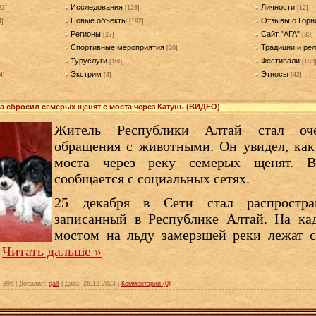
Исследования
Личности
23]
[126]
[12]
Новые объекты
Отзывы о Горн
4]
[192]
Регионы
Сайт "АГА"
[27]
[30]
Спортивные мероприятия
Традиции и рел
[20]
Туруслуги
Фестивали
[168]
[183
Экстрим
Этносы
4]
[3]
[42]
а сбросил семерых щенят с моста через Катунь (ВИДЕО)
Житель Республики Алтай стал оче
обращения с животными. Он увидел, как
моста через реку семерых щенят. В
сообщается с социальных сетях.
25 декабря в Сети стал распростран
записанный в Республике Алтай. На кад
мостом на льду замерзшей реки лежат с
.
Читать дальше »
:
396
|
Добавил:
galt
|
Дата:
26.12.2023
|
Комментарии (0)