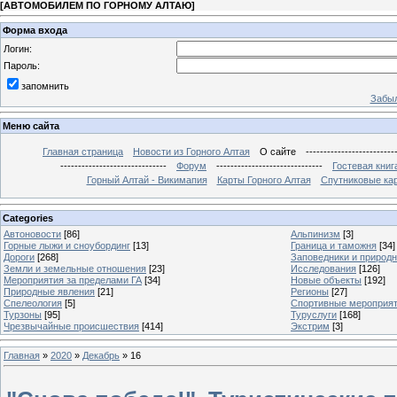
[
АВТОМОБИЛЕМ ПО ГОРНОМУ АЛТАЮ
]
Форма входа
Логин:
Пароль:
запомнить
Забыл
Меню сайта
Главная страница
Новости из Горного Алтая
О сайте
-------------------------
------------------------------
Форум
------------------------------
Гостевая книг
Горный Алтай - Викимапия
Карты Горного Алтая
Спутниковые кар
Categories
Автоновости
[86]
Альпинизм
[3]
Горные лыжи и сноубординг
[13]
Граница и таможня
[34]
Дороги
[268]
Заповедники и природ
Земли и земельные отношения
[23]
Исследования
[126]
Мероприятия за пределами ГА
[34]
Новые объекты
[192]
Природные явления
[21]
Регионы
[27]
Спелеология
[5]
Спортивные мероприя
Турзоны
[95]
Туруслуги
[168]
Чрезвычайные происшествия
[414]
Экстрим
[3]
Главная
»
2020
»
Декабрь
»
16