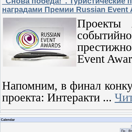
"Снова победа!". Туристические 
наградами Премии Russian Event
Проекты 
событийно
престижно
Event Awar
Напомним, в финал конк
проекта: Интеракти
...
Чит
Calendar
Пн
Вт