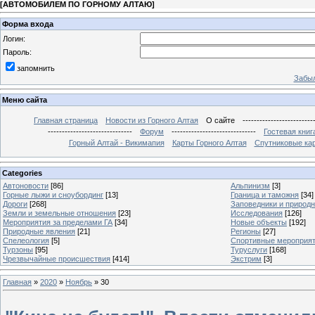
[
АВТОМОБИЛЕМ ПО ГОРНОМУ АЛТАЮ
]
Форма входа
Логин:
Пароль:
запомнить
Забыл
Меню сайта
Главная страница
Новости из Горного Алтая
О сайте
-------------------------
------------------------------
Форум
------------------------------
Гостевая книг
Горный Алтай - Викимапия
Карты Горного Алтая
Спутниковые кар
Categories
Автоновости
[86]
Альпинизм
[3]
Горные лыжи и сноубординг
[13]
Граница и таможня
[34]
Дороги
[268]
Заповедники и природ
Земли и земельные отношения
[23]
Исследования
[126]
Мероприятия за пределами ГА
[34]
Новые объекты
[192]
Природные явления
[21]
Регионы
[27]
Спелеология
[5]
Спортивные мероприя
Турзоны
[95]
Туруслуги
[168]
Чрезвычайные происшествия
[414]
Экстрим
[3]
Главная
»
2020
»
Ноябрь
»
30