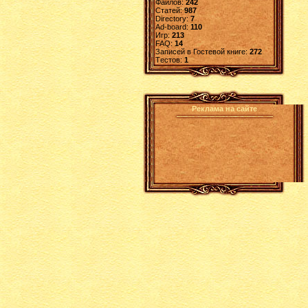
Файлов:
242
Статей:
987
Directory:
7
Ad-board:
110
Игр:
213
FAQ:
14
Записей в Гостевой книге:
272
Tестов:
1
Реклама на сайте