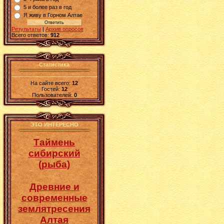
5 и более раз в год
Я живу в Горном Алтае
Результаты
|
Архив опросов
Всего ответов:
912
Статистика
На сайте всего:
12
Гостей:
12
Пользователей:
0
ЭТО ИНТЕРЕСНО
Таймень
сибирский
(рыба)
Древние и
современные
землятресения
Алтая