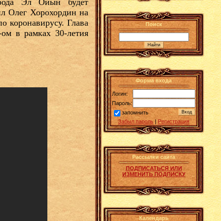
арода Эл Ойын будет
ил Олег Хорохордин на
о коронавирусу. Глава
Поиск
-ом в рамках 30-летия
Форма входа
Логин:
Пароль:
запомнить
Забыл пароль
|
Регистрация
Рассылки сайта
ПОДПИСАТЬСЯ ИЛИ
ИЗМЕНИТЬ ПОДПИСКУ
Календарь