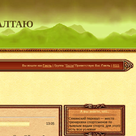
АЛТАЮ
Вы вошли как
Гость
|
Группа
"
Гости
"
Приветствую Вас
Гость
|
RSS
А вы знаете, что..
Семинский перевал — место
тренировки спортсменов по
13:05
лыжным видам спорта, для этого
есть все условия