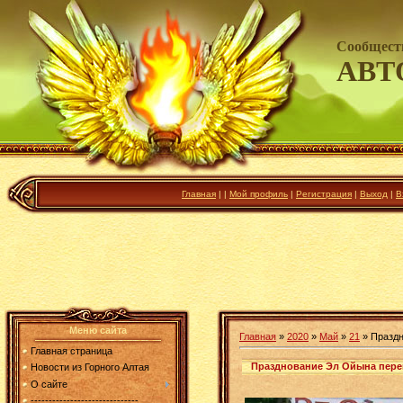
Сообщест
АВТ
Главная
|
|
Мой профиль
|
Регистрация
|
Выход
|
В
Меню сайта
Главная
»
2020
»
Май
»
21
» Праздн
Главная страница
Празднование Эл Ойына пере
Новости из Горного Алтая
О сайте
------------------------------