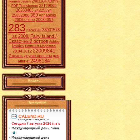
2401104
нашей семьи
ABBYY
22129065
PDF Transformer
26233463
24225394
389
25832086
Annapolis
2006 online
20084057
283
38901578
23240676
2008.
Fairy Island /
3:0
Сказочный остров
Ashlee
izsoles
Боярыня Морозова
22009841
28.04.2012
Скачать другие проекты для
2498184
after ef
Яндекс
Праздники