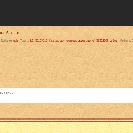
ый Алтай
|
Добавил
:
galt
|
Теги
:
1.3.3
,
50255916
,
Скачать другие проекты для after ef
,
56552307
,
алёны
|
Рейтинг
: 