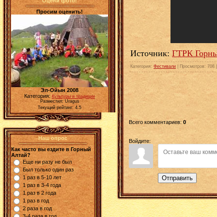
Оцени фото!
Просим оценить!
Источник:
ГТРК Горн
Категория
:
Фестивали
|
Просмотров
: 708 
Эл-Ойын 2008
Категория:
Культуры и традиции
Разместил: Uragus
Текущий рейтинг: 4.5
Всего комментариев
:
0
Наш опрос
Войдите:
Как часто вы ездите в Горный
Алтай?
Еще ни разу не был
Был только один раз
Отправить
1 раз в 5-10 лет
1 раз в 3-4 года
1 раз в 2 года
1 раз в год
2 раза в год
3-4 раза в год