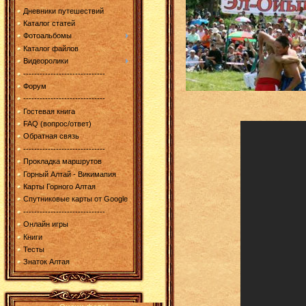
Дневники путешествий
Каталог статей
Фотоальбомы
Каталог файлов
Видеоролики
------------------------------
Форум
------------------------------
Гостевая книга
FAQ (вопрос/ответ)
Обратная связь
------------------------------
Прокладка маршрутов
Горный Алтай - Викимапия
Карты Горного Алтая
Спутниковые карты от Google
------------------------------
Онлайн игры
Книги
Тесты
Знаток Алтая