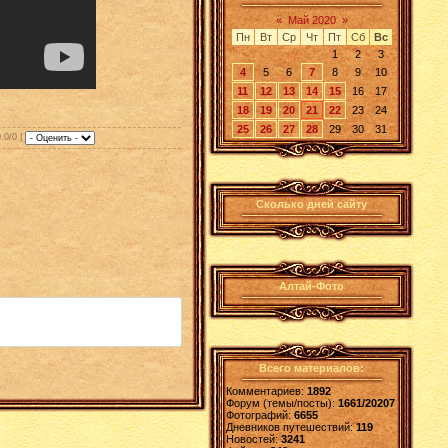
«
Май 2020
»
Пн
Вт
Ср
Чт
Пт
Сб
Вс
1
2
3
4
5
6
7
8
9
10
11
12
13
14
15
16
17
18
19
20
21
22
23
24
25
26
27
28
29
30
31
0.0/0 |
Сколько дней сайту
Алтай-Фото
Всего материалов:
Комментариев:
1892
Форум (темы/посты):
1661/20207
Фотографий:
6655
Дневников путешествий:
119
Новостей:
3241