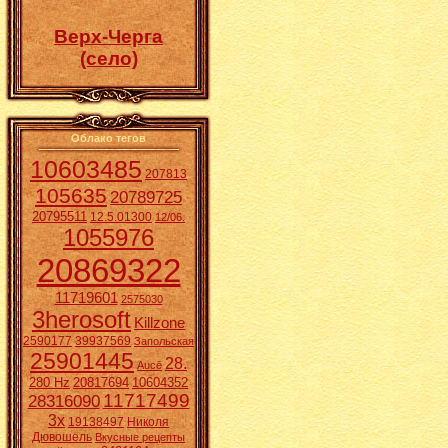
Верх-Черга
(село)
Облако тегов
10603485
207813
105635
20789725
20795511
12.5.01300
12/06.
1055976
20869322
11719601
2575030
3herosoft
Killzone
2590177
39937569
Запольская
25901445
28.
Aucē
280 Hz
20817694
10604352
11717499
28316090
3x
19138497
Николя
Дювошель
Вкусные рецепты