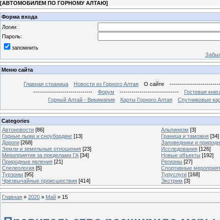
[
АВТОМОБИЛЕМ ПО ГОРНОМУ АЛТАЮ
]
Форма входа
Логин:
Пароль:
запомнить
Забыл
Меню сайта
Главная страница
Новости из Горного Алтая
О сайте
-------------------------
------------------------------
Форум
------------------------------
Гостевая книг
Горный Алтай - Викимапия
Карты Горного Алтая
Спутниковые кар
Categories
Автоновости
[86]
Альпинизм
[3]
Горные лыжи и сноубординг
[13]
Граница и таможня
[34]
Дороги
[268]
Заповедники и природ
Земли и земельные отношения
[23]
Исследования
[126]
Мероприятия за пределами ГА
[34]
Новые объекты
[192]
Природные явления
[21]
Регионы
[27]
Спелеология
[5]
Спортивные мероприя
Турзоны
[95]
Туруслуги
[168]
Чрезвычайные происшествия
[414]
Экстрим
[3]
Главная
»
2020
»
Май
»
15