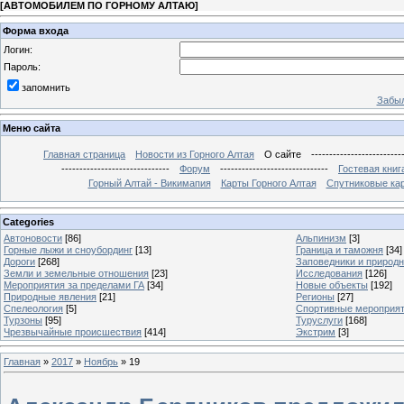
[
АВТОМОБИЛЕМ ПО ГОРНОМУ АЛТАЮ
]
Форма входа
Логин:
Пароль:
запомнить
Забыл
Меню сайта
Главная страница
Новости из Горного Алтая
О сайте
-------------------------
------------------------------
Форум
------------------------------
Гостевая книг
Горный Алтай - Викимапия
Карты Горного Алтая
Спутниковые кар
Categories
Автоновости
[86]
Альпинизм
[3]
Горные лыжи и сноубординг
[13]
Граница и таможня
[34]
Дороги
[268]
Заповедники и природ
Земли и земельные отношения
[23]
Исследования
[126]
Мероприятия за пределами ГА
[34]
Новые объекты
[192]
Природные явления
[21]
Регионы
[27]
Спелеология
[5]
Спортивные мероприя
Турзоны
[95]
Туруслуги
[168]
Чрезвычайные происшествия
[414]
Экстрим
[3]
Главная
»
2017
»
Ноябрь
»
19