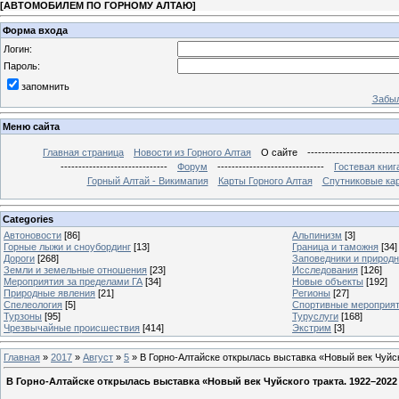
[
АВТОМОБИЛЕМ ПО ГОРНОМУ АЛТАЮ
]
Форма входа
Логин:
Пароль:
запомнить
Забыл
Меню сайта
Главная страница
Новости из Горного Алтая
О сайте
-------------------------
------------------------------
Форум
------------------------------
Гостевая книг
Горный Алтай - Викимапия
Карты Горного Алтая
Спутниковые кар
Categories
Автоновости
[86]
Альпинизм
[3]
Горные лыжи и сноубординг
[13]
Граница и таможня
[34]
Дороги
[268]
Заповедники и природ
Земли и земельные отношения
[23]
Исследования
[126]
Мероприятия за пределами ГА
[34]
Новые объекты
[192]
Природные явления
[21]
Регионы
[27]
Спелеология
[5]
Спортивные мероприя
Турзоны
[95]
Туруслуги
[168]
Чрезвычайные происшествия
[414]
Экстрим
[3]
Главная
»
2017
»
Август
»
5
» В Горно-Алтайске открылась выставка «Новый век Чуйск
В Горно-Алтайске открылась выставка «Новый век Чуйского тракта. 1922–2022 