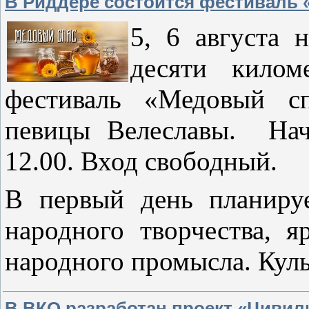
В Риддере состоится фестиваль
5, 6 августа 
десяти килом
фестиваль «Медовый сп
певицы Велеславы. Нач
12.00. Вход свободный.
В первый день планируе
народного творчества, я
народного промысла. Ку
В ВКО разработан проект «Циви