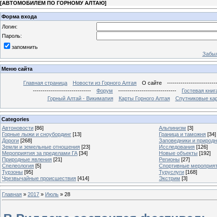
[
АВТОМОБИЛЕМ ПО ГОРНОМУ АЛТАЮ
]
Форма входа
Логин:
Пароль:
запомнить
Забыл
Меню сайта
Главная страница
Новости из Горного Алтая
О сайте
-------------------------
------------------------------
Форум
------------------------------
Гостевая книг
Горный Алтай - Викимапия
Карты Горного Алтая
Спутниковые кар
Categories
Автоновости
[86]
Альпинизм
[3]
Горные лыжи и сноубординг
[13]
Граница и таможня
[34]
Дороги
[268]
Заповедники и природ
Земли и земельные отношения
[23]
Исследования
[126]
Мероприятия за пределами ГА
[34]
Новые объекты
[192]
Природные явления
[21]
Регионы
[27]
Спелеология
[5]
Спортивные мероприя
Турзоны
[95]
Туруслуги
[168]
Чрезвычайные происшествия
[414]
Экстрим
[3]
Главная
»
2017
»
Июль
»
28