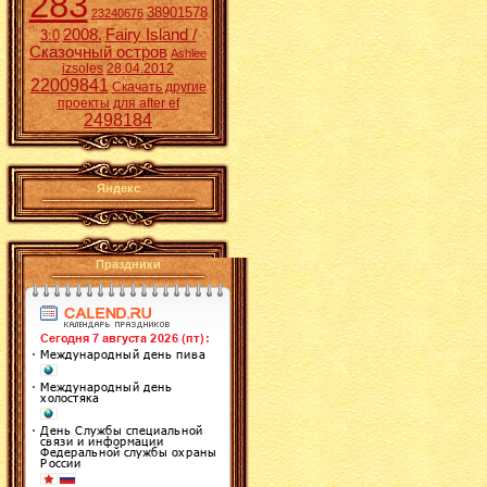
283
38901578
23240676
2008.
Fairy Island /
3:0
Сказочный остров
Ashlee
izsoles
28.04.2012
22009841
Скачать другие
проекты для after ef
2498184
Яндекс
Праздники