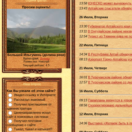
Оцени фото!
13:58
ЮНЕСКО может вычеркнуть ал
Просим оценить!
13:43
Алтайские спасатели обнару
26 Июля, Вторник
13:30
Губернатор Алтайского края
13:11
В Онгудайском районе неизв
12:54
Турист из Тюмени едва не п
22 Июля, Пятница
14:34
В Республике Алтай обнаруж
Большой Ильгумень (долина реки)
Категория:
Долины
08:13
Аэропорт Горно-Алтайска ус
Разместил: Николай
Текущий рейтинг: 4.5
21 Июля, Четверг
16:01
В Турочакском районе обнар
12:57
В Турочакском районе со дн
Наш опрос
Как Вы узнали об этом сайте?
16 Июля, Суббота
Увидел ссылку в Интернете
Рассказал знакомый
09:13
Парапланы вернутся в «прок
Получил приглашение от
08:56
Скорректировано дальнейше
администратора
Целенаправленно искал
12 Июля, Вторник
сайт в поисковых системах
Получил почтовое
14:36
Выставка «Желаем быть в по
сообщение о сайте
Тыкал, тыкал и натыкал!!!
09 Июля, Суббота