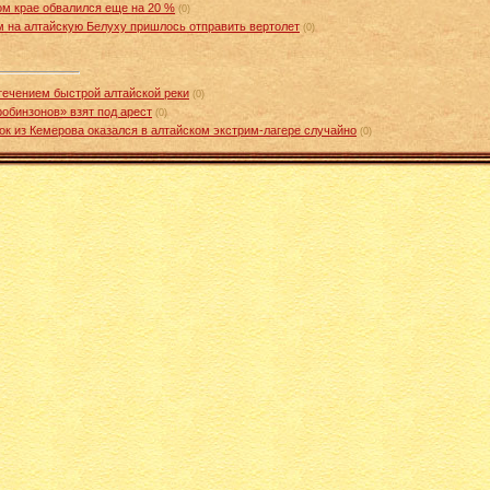
ом крае обвалился еще на 20 %
(0)
м на алтайскую Белуху пришлось отправить вертолет
(0)
течением быстрой алтайской реки
(0)
робинзонов» взят под арест
(0)
ок из Кемерова оказался в алтайском экстрим-лагере случайно
(0)