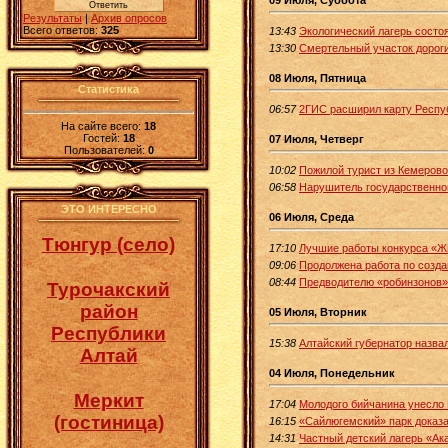
Результаты
|
Архив опросов
Всего ответов:
325
13:43
Экологический лагерь состо
13:30
Смертельный участок дороги
08 Июля, Пятница
Статистика
06:57
2ГИС расширил карту Респуб
На сайте всего:
18
Гостей:
18
07 Июля, Четверг
Пользователей:
0
10:02
Пожилой турист из Кемерово
06:58
Нарушитель государственно
ЭТО ИНТЕРЕСНО
06 Июля, Среда
Тюнгур (село)
17:10
Лучшие работы конкурса «Жи
09:06
Продолжена работа по созд
08:44
Предводителю «робинзонов» 
Турочакский
район
05 Июля, Вторник
Республики
15:38
Алтайский губернатор назва
Алтай
04 Июля, Понедельник
Меркит
17:04
Молодого бийчанина унесло 
(гостиница)
16:15
«Сайлюгемский» парк доказа
14:31
Частный детский лагерь «Ак