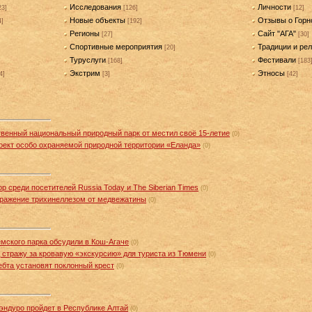
Исследования
Личности
23]
[126]
[12]
Новые объекты
Отзывы о Горн
4]
[192]
Регионы
Сайт "АГА"
[27]
[30]
Спортивные мероприятия
Традиции и рел
[20]
Туруслуги
Фестивали
[168]
[183
Экстрим
Этносы
4]
[3]
[42]
твенный национальный природный парк от местил своё 15-летие
(0)
оект особо охраняемой природной территории «Еланда»
(0)
 среди посетителей Russia Today и The Siberian Times
(0)
аражение трихинеллезом от медвежатины
(0)
мского парка обсудили в Кош-Агаче
(0)
стражу за кровавую «экскурсию» для туриста из Тюмени
(0)
бта установят поклонный крест
(0)
эндуро пройдет в Республике Алтай
(0)