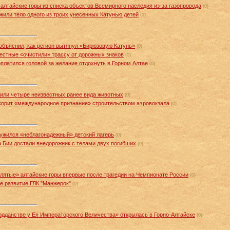
тайские горы из списка объектов Всемирного наследия из-за газопровода
(0)
жили тело одного из троих унесенных Катунью детей
(0)
 объяснил, как регион вытянул «Бирюзовую Катунь»
(0)
естные «очистили» трассу от дорожных знаков
(0)
оплатился головой за желание отдохнуть в Горном Алтае
(0)
или четыре неизвестных ранее вида животных
(0)
корит «международное признание» строительством аэровокзала
(0)
ужился «неблагонадежный» детский лагерь
(0)
а Бии достали внедорожник с телами двух погибших
(0)
лятые» алтайские горы впервые после трагедии на Чемпионате России
(0)
е развитие ГЛК "Манжерок"
(0)
дданстве у Ея Императорского Величества» открылась в Горно-Алтайске
(0)