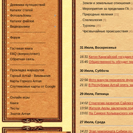
Земли и земельные отношения
[
Дневники путешествий
Мероприятия за пределами ГА
[3
Каталог статей
Природные явления
[21]
Фотоальбомы
Спелеология
[5]
Каталог файлов
Турзоны
[95]
Видеоролики
Чрезвычайные происшествия
[41
------------------------------
Форум
------------------------------
31 Июля, Воскресенье
Гостевая книга
FAQ (вопрос/ответ)
16:31
Катон-Карагайский государс
Обратная связь
15:45
Общественность обсудит пр
------------------------------
Прокладка маршрутов
30 Июля, Суббота
Горный Алтай - Викимапия
22:56
Фото манула произвело фурор
Карты Горного Алтая
21:11
В Республике Алтай опять з
Спутниковые карты от Google
------------------------------
29 Июля, Пятница
Онлайн игры
Книги
14:02
Стратегию развития Сайлюге
13:50
Жителя Аюлы заключили под 
Тесты
13:01
На Синюхе Колыванского хре
Знаток Алтая
27 Июля, Среда
14:21
Этап чемпионата Сибири по 