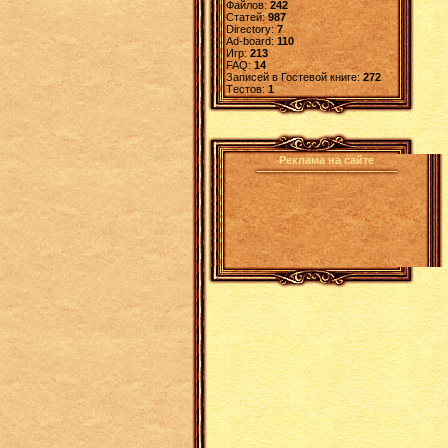
Файлов:
242
Статей:
987
Directory:
7
Ad-board:
110
Игр:
213
FAQ:
14
Записей в Гостевой книге:
272
Tестов:
1
Реклама на сайте