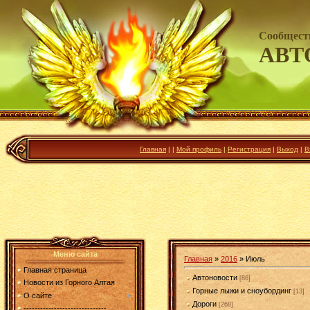
Сообщест
АВТ
Главная
|
|
Мой профиль
|
Регистрация
|
Выход
|
В
Меню сайта
Главная
»
2016
»
Июль
Главная страница
Автоновости
[86]
Новости из Горного Алтая
Горные лыжи и сноубординг
[13]
О сайте
Дороги
[268]
------------------------------