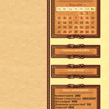
«
Июль 2016
»
Пн
Вт
Ср
Чт
Пт
Сб
Вс
1
2
3
4
5
6
7
8
9
10
11
12
13
14
15
16
17
18
19
20
21
22
23
24
25
26
27
28
29
30
31
Сколько дней сайту
Алтай-Фото
Всего материалов:
Комментариев:
1892
Форум (темы/посты):
1661/20207
Фотографий:
6655
Дневников путешествий:
119
Новостей:
3241