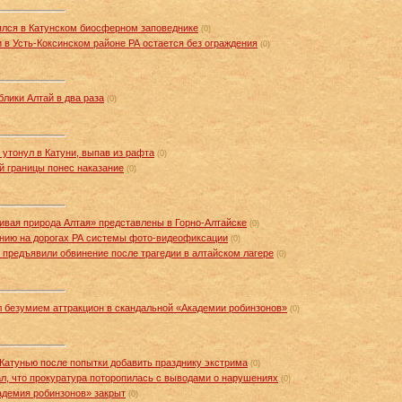
ялся в Катунском биосферном заповеднике
(0)
 в Усть-Коксинском районе РА остается без ограждения
(0)
лики Алтай в два раза
(0)
 утонул в Катуни, выпав из рафта
(0)
й границы понес наказание
(0)
вая природа Алтая» представлены в Горно-Алтайске
(0)
анию на дорогах РА системы фото-видеофиксации
(0)
предъявили обвинение после трагедии в алтайском лагере
(0)
л безумием аттракцион в скандальной «Академии робинзонов»
(0)
Катунью после попытки добавить празднику экстрима
(0)
л, что прокуратура поторопилась с выводами о нарушениях
(0)
адемия робинзонов» закрыт
(0)