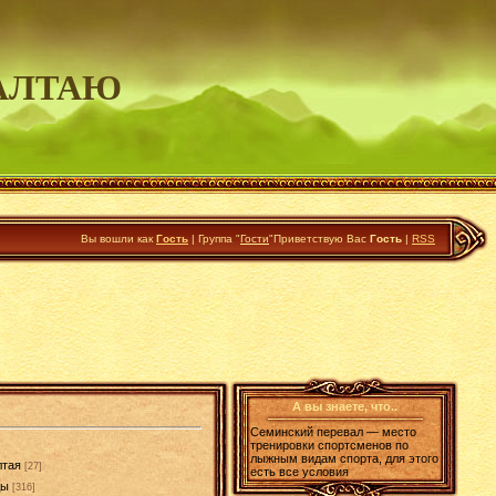
АЛТАЮ
Вы вошли как
Гость
|
Группа
"
Гости
"
Приветствую Вас
Гость
|
RSS
А вы знаете, что..
Семинский перевал — место
тренировки спортсменов по
лыжным видам спорта, для этого
лтая
[27]
есть все условия
ды
[316]