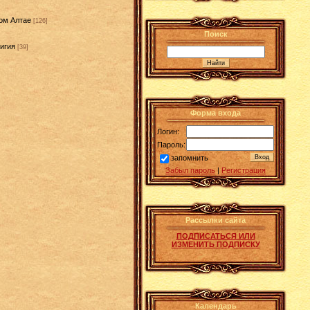
ом Алтае
[126]
Поиск
игия
[39]
]
Форма входа
Логин:
Пароль:
запомнить
Забыл пароль
|
Регистрация
Рассылки сайта
ПОДПИСАТЬСЯ ИЛИ
ИЗМЕНИТЬ ПОДПИСКУ
Календарь