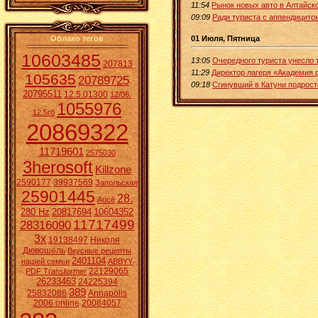
11:54
Рынок новых авто в Алтайск
09:09
Ради туриста с аппендицито
01 Июля, Пятница
Облако тегов
10603485
13:05
Очередного туриста унесло 
207813
11:29
Директор лагеря «Академия 
105635
20789725
09:18
Сгинувший в Катуни подрост
20795511
12.5.01300
12/06.
1055976
12.5гб
20869322
11719601
2575030
3herosoft
Killzone
2590177
39937569
Запольская
25901445
28.
Aucē
280 Hz
20817694
10604352
11717499
28316090
3x
19138497
Николя
Дювошель
Вкусные рецепты
2401104
нашей семьи
ABBYY
22129065
PDF Transformer
26233463
24225394
389
25832086
Annapolis
2006 online
20084057