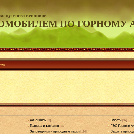
во путешественников
ОМОБИЛЕМ ПО ГОРНОМУ 
ход
Альпинизм
Власти
[3]
[37]
Граница и таможня
ГЭС Горного А
[34]
Заповедники и природные парки
Защита приро
[136]