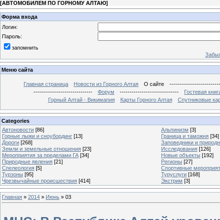
[
АВТОМОБИЛЕМ ПО ГОРНОМУ АЛТАЮ
]
Форма входа
Логин:
Пароль:
запомнить
Забыл
Меню сайта
Главная страница
Новости из Горного Алтая
О сайте
-------------------------
------------------------------
Форум
------------------------------
Гостевая книг
Горный Алтай - Викимапия
Карты Горного Алтая
Спутниковые кар
Categories
Автоновости
[86]
Альпинизм
[3]
Горные лыжи и сноубординг
[13]
Граница и таможня
[34]
Дороги
[268]
Заповедники и природ
Земли и земельные отношения
[23]
Исследования
[126]
Мероприятия за пределами ГА
[34]
Новые объекты
[192]
Природные явления
[21]
Регионы
[27]
Спелеология
[5]
Спортивные мероприя
Турзоны
[95]
Туруслуги
[168]
Чрезвычайные происшествия
[414]
Экстрим
[3]
Главная
»
2014
»
Июнь
»
03