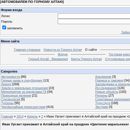
[
АВТОМОБИЛЕМ ПО ГОРНОМУ АЛТАЮ
]
Форма входа
Логин:
Пароль:
запомнить
Забыл
Меню сайта
Главная страница
Новости из Горного Алтая
О сайте
-------------------------
------------------------------
Форум
------------------------------
Гостевая книг
Горный Алтай - Викимапия
Карты Горного Алтая
Спутниковые кар
Categories
Автоновости
[86]
Альпинизм
[3]
Горные лыжи и сноубординг
[13]
Граница и таможня
[34]
Дороги
[268]
Заповедники и природ
Земли и земельные отношения
[23]
Исследования
[126]
Мероприятия за пределами ГА
[34]
Новые объекты
[192]
Природные явления
[21]
Регионы
[27]
Спелеология
[5]
Спортивные мероприя
Турзоны
[95]
Туруслуги
[168]
Чрезвычайные происшествия
[414]
Экстрим
[3]
Главная
»
2014
»
Апрель
»
2
» Иван Ургант приезжает в Алтайский край на праздник 
Иван Ургант приезжает в Алтайский край на праздник «Цветение маральника»