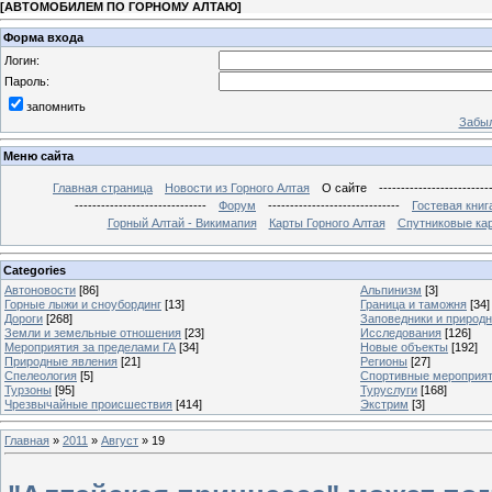
[
АВТОМОБИЛЕМ ПО ГОРНОМУ АЛТАЮ
]
Форма входа
Логин:
Пароль:
запомнить
Забыл
Меню сайта
Главная страница
Новости из Горного Алтая
О сайте
-------------------------
------------------------------
Форум
------------------------------
Гостевая книг
Горный Алтай - Викимапия
Карты Горного Алтая
Спутниковые кар
Categories
Автоновости
[86]
Альпинизм
[3]
Горные лыжи и сноубординг
[13]
Граница и таможня
[34]
Дороги
[268]
Заповедники и природ
Земли и земельные отношения
[23]
Исследования
[126]
Мероприятия за пределами ГА
[34]
Новые объекты
[192]
Природные явления
[21]
Регионы
[27]
Спелеология
[5]
Спортивные мероприя
Турзоны
[95]
Туруслуги
[168]
Чрезвычайные происшествия
[414]
Экстрим
[3]
Главная
»
2011
»
Август
»
19