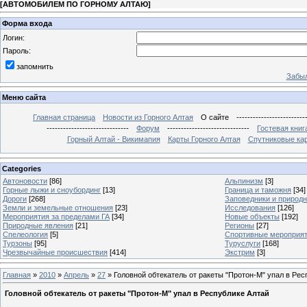
[
АВТОМОБИЛЕМ ПО ГОРНОМУ АЛТАЮ
]
Форма входа
Логин:
Пароль:
запомнить
Забыл
Меню сайта
Главная страница
Новости из Горного Алтая
О сайте
-------------------------
------------------------------
Форум
------------------------------
Гостевая книг
Горный Алтай - Викимапия
Карты Горного Алтая
Спутниковые кар
Categories
Автоновости
[86]
Альпинизм
[3]
Горные лыжи и сноубординг
[13]
Граница и таможня
[34]
Дороги
[268]
Заповедники и природ
Земли и земельные отношения
[23]
Исследования
[126]
Мероприятия за пределами ГА
[34]
Новые объекты
[192]
Природные явления
[21]
Регионы
[27]
Спелеология
[5]
Спортивные мероприя
Турзоны
[95]
Туруслуги
[168]
Чрезвычайные происшествия
[414]
Экстрим
[3]
Главная
»
2010
»
Апрель
»
27
» Головной обтекатель от ракеты "Протон-М" упал в Рес
Головной обтекатель от ракеты "Протон-М" упал в Республике Алтай