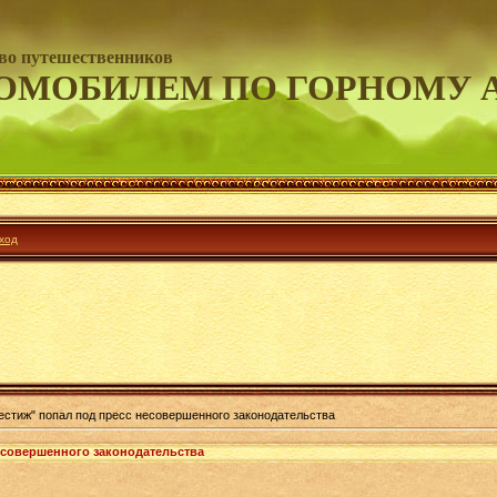
во путешественников
ОМОБИЛЕМ ПО ГОРНОМУ 
ход
естиж" попал под пресс несовершенного законодательства
есовершенного законодательства