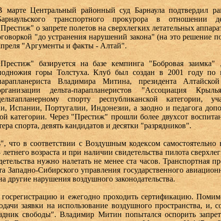
В марте Центральный районный суд Барнаула подтвердил ра
Барнаульского транспортного прокурора в отношении де
"Престиж" о запрете полетов на сверхлегких летательных аппарат
оговоркой "до устранения нарушений закона" (на это решение п
апреля "Аргументы и факты - Алтай".
"Престиж" базируется на базе кемпинга "Бобровая заимка"
подножия горы Толстуха. Клуб был создан в 2001 году по 
парапланериста Владимира Митина, президента Алтайской
организации дельта-парапланеристов "Ассоциация Кры
дельтапланерному спорту республиканской категории, уч
, Испании, Португалии, Индонезии, а заодно и педагога доп
 категории. Через "Престиж" прошли более двухсот воспитанн
ера спорта, девять кандидатов и десятки "разрядников".
", что в соответствии с Воздушным кодексом самостоятельно 
- летнего возраста и при наличии свидетельства пилота сверхле
детельства нужно налетать не менее ста часов. Транспортная пр
а Западно-Сибирского управления государственного авиационн
на другие нарушения воздушного законодательства.
госрегистрацию и ежегодно проходить сертификацию. Помимо
одачи заявки на использование воздушного пространства, и, с
аздник свободы". Владимир Митин попытался оспорить запре