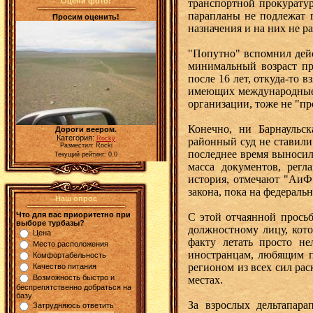
Оцени фото!
транспортной прокуратур
парапланы не подлежат 
Просим оценить!
назначения и на них не 
"Попутно" вспомнил дей
минимальный возраст при
после 16 лет, откуда-то 
имеющих международные с
организации, тоже не "п
Конечно, ни Барнаульс
Дороги веером.
Категория:
Rocky
районный суд не ставили
Разместил: Rocki
последнее время выносили
Текущий рейтинг: 0.0
масса документов, рег
история, отмечают "АиФ
закона, пока на федераль
Наш опрос
Что для вас приоритетно при
С этой отчаянной прось
выборе турбазы?
должностному лицу, кото
Цена
факту летать просто н
Место расположения
иностранцам, любящим п
Комфортабельность
регионом из всех сил ра
Качество питания
Возможность быстро и
местах.
беспрепятственно добраться на
базу
За взрослых дельтапара
Затрудняюсь ответить