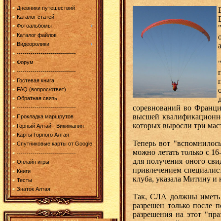
Дневники путешествий
Каталог статей
Фотоальбомы
Каталог файлов
Видеоролики
------------------------------
Форум
------------------------------
Гостевая книга
FAQ (вопрос/ответ)
Обратная связь
соревнований во Франции
------------------------------
высшей квалификационной
Прокладка маршрутов
которых выросли три маст
Горный Алтай - Викимапия
Карты Горного Алтая
Теперь вот "вспомнилось
Спутниковые карты от Google
можно летать только с 16
------------------------------
для получения оного сви
Онлайн игры
привлечением специалист
Книги
клуба, указала Митину и 
Тесты
Знаток Алтая
Так, СЛА должны иметь 
разрешен только после п
разрешения на этот "пр