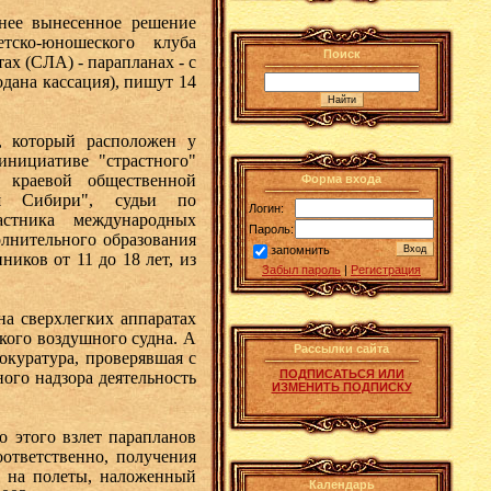
нее вынесенное решение
тско-юношеского клуба
Поиск
ах (СЛА) - парапланах - с
одана кассация), пишут 14
 , который расположен у
инициативе "страстного"
 краевой общественной
Форма входа
лья Сибири", судьи по
Логин:
астника международных
Пароль:
олнительного образования
запомнить
иков от 11 до 18 лет, из
Забыл пароль
|
Регистрация
на сверхлегких аппаратах
гкого воздушного судна. А
Рассылки сайта
окуратура, проверявшая с
ПОДПИСАТЬСЯ ИЛИ
ого надзора деятельность
ИЗМЕНИТЬ ПОДПИСКУ
 этого взлет парапланов
оответственно, получения
т на полеты, наложенный
Календарь