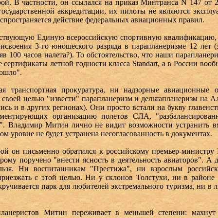
ой. В частности, он ссылался на приказ Минтранса N 147 от 20
государственной аккредитации, их пилоты не являются эксплу
распространяется действие федеральных авиационных правил.
ствующую Единую всероссийскую спортивную квалификацию, в
своения 3-го юношеского разряда в парапланеризме 12 лет (
взяв 100 часов налета?). То обстоятельство, что наши парапланер
ертификаты летной годности класса Standart, а в России воо
рошло".
кая транспортная прокуратура, ни надзорные авиационные 
 своей целью "извести" парапланеризм и дельтапланеризм на Ал
сь и в других регионах). Они просто встали на букву главенст
ламентирующих организацию полетов СЛА, "разбалансированн
". Владимир Митин лично не видит возможности устранить 
ном уровне не будет устранена несогласованность в документах.
бой он письменно обратился к российскому премьер-министру
рому поручено "внести ясность в деятельность авиаторов". А 
ельзя. Ни воспитанникам "Престижа", ни взрослым российск
риезжать с этой целью. Ни у склонов Толстухи, ни в районе 
скручивается парк для любителей экстремального туризма, ни в
планеристов Митин переживает в меньшей степени: махнут 