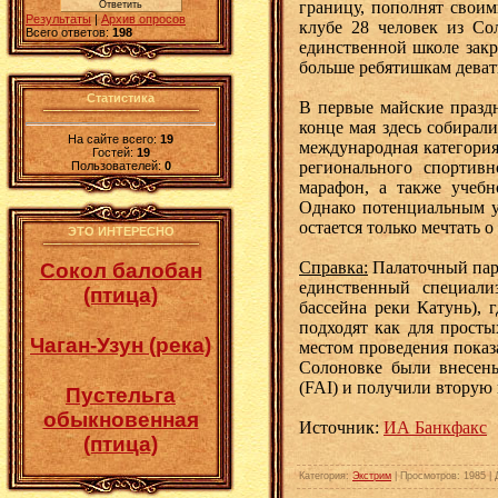
границу, пополнят своим
Результаты
|
Архив опросов
клубе 28 человек из Со
Всего ответов:
198
единственной школе закр
больше ребятишкам девать
Статистика
В первые майские праздн
конце мая здесь собирал
На сайте всего:
19
международная категория
Гостей:
19
регионального спортив
Пользователей:
0
марафон, а также учеб
Однако потенциальным у
остается только мечтать 
ЭТО ИНТЕРЕСНО
Справка:
Палаточный пара
Сокол балобан
единственный специали
(птица)
бассейна реки Катунь), 
подходят как для просты
Чаган-Узун (река)
местом проведения показ
Солоновке были внесен
(FAI) и получили вторую
Пустельга
обыкновенная
Источник:
ИА Банкфакс
(птица)
Категория
:
Экстрим
|
Просмотров
: 1985 |