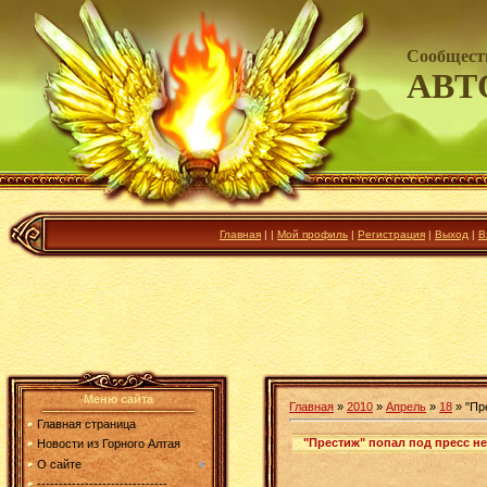
Сообщест
АВТ
Главная
|
|
Мой профиль
|
Регистрация
|
Выход
|
В
Меню сайта
Главная
»
2010
»
Апрель
»
18
» "Пр
Главная страница
"Престиж" попал под пресс н
Новости из Горного Алтая
О сайте
------------------------------