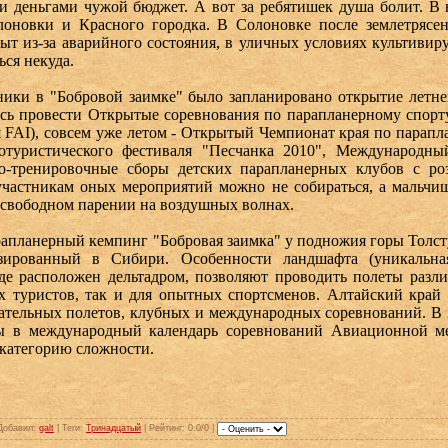
и деньгами чужой бюджет. А вот за ребятишек душа болит. В 
лоновки и Красного городка. В Солоновке после землетрясен
ыт из-за аварийного состояния, в уличных условиях культивиру
ся некуда.
ики в "Бобровой заимке" было запланировано открытие летне
ись провести Открытые соревнования по парапланерному спорт
 FAI), совсем уже летом - Открытый Чемпионат края по парапл
нотуристического фестиваля "Песчанка 2010", Международн
но-тренировочные сборы детских парапланерных клубов с ро
частникам оных мероприятий можно не собираться, а мальчи
о свободном парении на воздушных волнах.
планерный кемпинг "Бобровая заимка" у подножия горы Толсту
зированный в Сибири. Особенности ландшафта (уникальная
где расположен дельтадром, позволяют проводить полеты разл
х туристов, так и для опытных спортсменов. Алтайский край
ательных полетов, клубных и международных соревнований. В 
ы в международный календарь соревнований Авиационной м
 категорию сложности.
Добавил
:
galt
|
Теги
:
Тринадцатый
|
Рейтинг
: 0.0/0 |