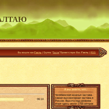
АЛТАЮ
Вы вошли как
Гость
|
Группа
"
Гости
"
Приветствую Вас
Гость
|
RSS
А вы знаете, что..
Челябинская казачья застава
самая высокогорная застава в
06:14
России. Высота над уровнем
моря здесь около 2700 метров