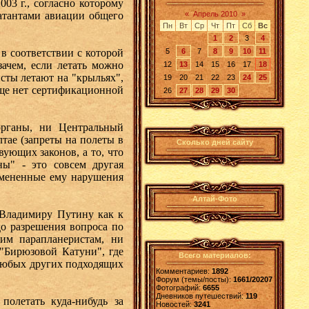
03 г., согласно которому
атантами авиации общего
«
Апрель 2010
»
Пн
Вт
Ср
Чт
Пт
Сб
Вс
1
2
3
4
 соответствии с которой
5
6
7
8
9
10
11
зачем, если летать можно
12
13
14
15
16
17
18
исты летают на "крыльях",
19
20
21
22
23
24
25
бще нет сертификационной
26
27
28
29
30
органы, ни Центральный
тае (запреты на полеты в
Сколько дней сайту
вующих законов, а то, что
ы" - это совсем другая
вмененные ему нарушения
Алтай-Фото
 Владимиру Путину как к
до разрешения вопроса по
им парапланеристам, ни
"Бирюзовой Катуни", где
Всего материалов:
 любых других подходящих
Комментариев:
1892
Форум (темы/посты):
1661/20207
Фотографий:
6655
Дневников путешествий:
119
полетать куда-нибудь за
Новостей:
3241