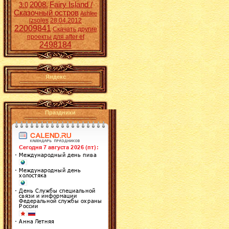
2008.
Fairy Island /
3:0
Сказочный остров
Ashlee
izsoles
28.04.2012
22009841
Скачать другие
проекты для after ef
2498184
Яндекс
Праздники