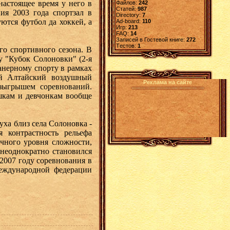
настоящее время у него в
Файлов:
242
Статей:
987
ия 2003 года спортзал в
Directory:
7
ются футбол да хоккей, а
Ad-board:
110
Игр:
213
FAQ:
14
Записей в Гостевой книге:
272
Tестов:
1
го спортивного сезона. В
у "Кубок Солоновки" (2-я
анерному спорту в рамках
ый Алтайский воздушный
Реклама на сайте
зыгрышем соревнований.
шкам и девчонкам вообще
ха близ села Солоновка -
 контрастность рельефа
ичного уровня сложности,
 неоднократно становился
2007 году соревнования в
еждународной федерации