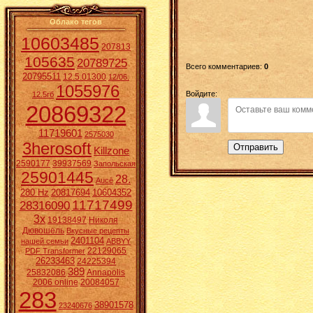
Облако тегов
10603485
207813
105635
20789725
Всего комментариев
:
0
20795511
12.5.01300
12/06.
1055976
Войдите:
12.5гб
20869322
11719601
2575030
3herosoft
Отправить
Killzone
2590177
39937569
Запольская
25901445
28.
Aucē
280 Hz
20817694
10604352
11717499
28316090
3x
19138497
Николя
Дювошель
Вкусные рецепты
2401104
нашей семьи
ABBYY
22129065
PDF Transformer
26233463
24225394
389
25832086
Annapolis
2006 online
20084057
283
38901578
23240676